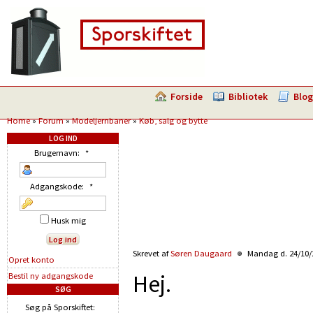
Forside
Bibliotek
Blog
Home
»
Forum
»
Modeljernbaner
»
Køb, salg og bytte
LOG IND
Brugernavn:
*
Adgangskode:
*
Husk mig
Skrevet af
Søren Daugaard
Mandag d. 24/10/2
Opret konto
Hej.
Bestil ny adgangskode
SØG
Søg på Sporskiftet: