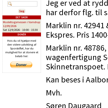
Jeg er ved at rydd
har derfor flg. til s
DET SKER
Marklin nr. 42941
Modeltogsmessen i Vamdrup
12/09/2026
Sat 12/9/2026 -
10:00
-
15:30
Ekspres. Pris 1400-
DONÉR
Hvis du vil hjælpe med
Marklin nr. 48786
den videre udvikling af
Sporskiftet, har du
mulighed for at donere et
wagenfertigung S
beløb her:
Skinnetranspoet. P
Kan beses i Aalbo
Mvh.
Søren Daugaard