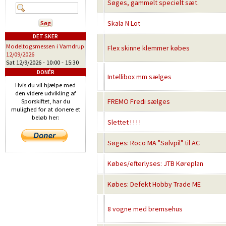
Søges, gammelt specielt sæt.
Skala N Lot
DET SKER
Modeltogsmessen i Vamdrup
Flex skinne klemmer købes
12/09/2026
Sat 12/9/2026 -
10:00
-
15:30
DONÉR
Intellibox mm sælges
Hvis du vil hjælpe med
den videre udvikling af
FREMO Fredi sælges
Sporskiftet, har du
mulighed for at donere et
beløb her:
Slettet ! ! ! !
Søges: Roco MA "Sølvpil" til AC
Købes/efterlyses: JTB Køreplan
Købes: Defekt Hobby Trade ME
8 vogne med bremsehus