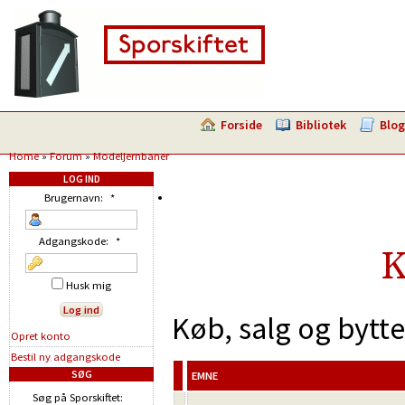
Forside
Bibliotek
Blog
Home
»
Forum
»
Modeljernbaner
LOG IND
Brugernavn:
*
Adgangskode:
*
K
Husk mig
Køb, salg og bytt
Opret konto
Bestil ny adgangskode
SØG
EMNE
Søg på Sporskiftet: