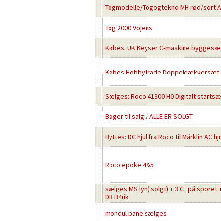
Togmodelle/Togogtekno MH rød/sort 
Tog 2000 Vojens
Købes: UK Keyser C-maskine byggesæ
Købes Hobbytrade Doppeldækkersæt
Sælges: Roco 41300 H0 Digitalt starts
Bøger til salg / ALLE ER SOLGT.
Byttes: DC hjul fra Roco til Märklin AC hju
Roco epoke 4&5
sælges MS lyn( solgt) + 3 CL på sporet
DB B4ük
mondul bane sælges