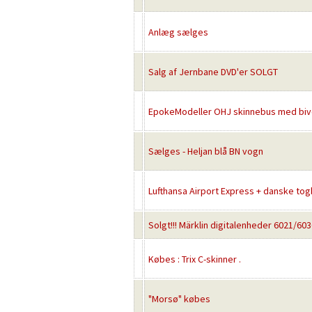
Anlæg sælges
Salg af Jernbane DVD'er SOLGT
EpokeModeller OHJ skinnebus med biv
Sælges - Heljan blå BN vogn
Lufthansa Airport Express + danske t
Solgt!!! Märklin digitalenheder 6021/60
Købes : Trix C-skinner .
"Morsø" købes