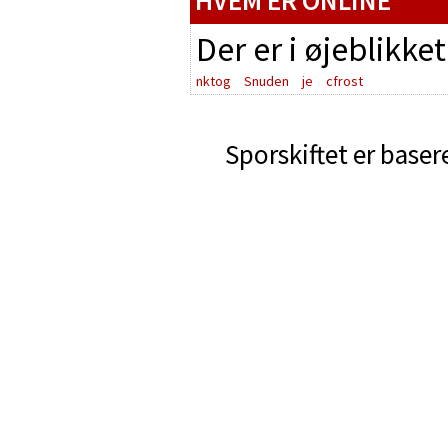
HVEM ER ONLINE
Der er i øjeblikke
nktog
Snuden
je
cfrost
Sporskiftet er baser