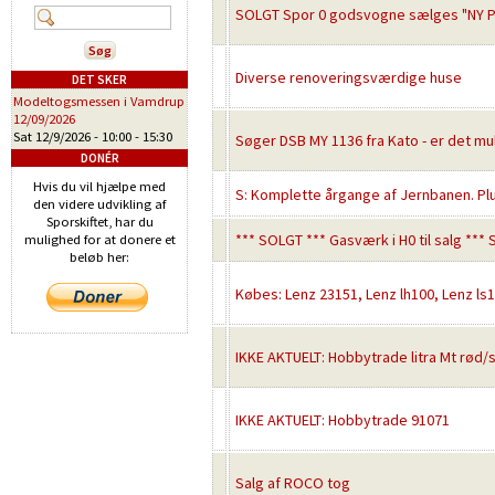
SOLGT Spor 0 godsvogne sælges "NY P
Diverse renoveringsværdige huse
DET SKER
Modeltogsmessen i Vamdrup
12/09/2026
Sat 12/9/2026 -
10:00
-
15:30
Søger DSB MY 1136 fra Kato - er det mul
DONÉR
Hvis du vil hjælpe med
S: Komplette årgange af Jernbanen. Plus
den videre udvikling af
Sporskiftet, har du
*** SOLGT *** Gasværk i H0 til salg ***
mulighed for at donere et
beløb her:
Købes: Lenz 23151, Lenz lh100, Lenz ls
IKKE AKTUELT: Hobbytrade litra Mt rød/so
IKKE AKTUELT: Hobbytrade 91071
Salg af ROCO tog