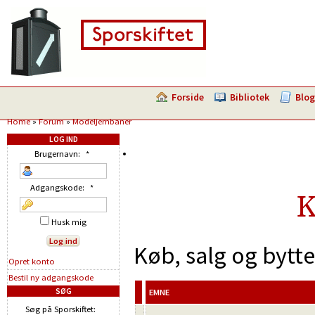
Forside
Bibliotek
Blog
Home
»
Forum
»
Modeljernbaner
LOG IND
Brugernavn:
*
Adgangskode:
*
K
Husk mig
Køb, salg og bytt
Opret konto
Bestil ny adgangskode
SØG
EMNE
Søg på Sporskiftet: