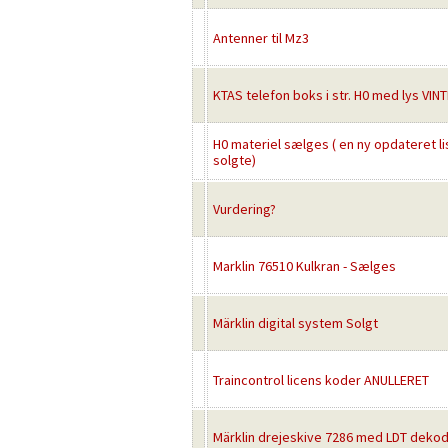
Antenner til Mz3
KTAS telefon boks i str. H0 med lys VINT
H0 materiel sælges ( en ny opdateret l
solgte)
Vurdering?
Marklin 76510 Kulkran - Sælges
Märklin digital system Solgt
Traincontrol licens koder ANULLERET
Märklin drejeskive 7286 med LDT deko