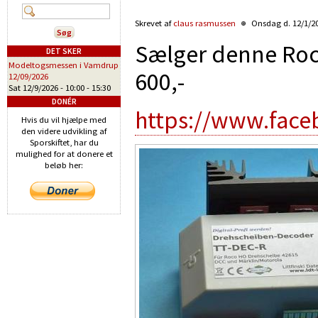
Skrevet af
claus rasmussen
Onsdag d. 12/1/20
Sælger denne Roco
DET SKER
Modeltogsmessen i Vamdrup
600,-
12/09/2026
Sat 12/9/2026 -
10:00
-
15:30
DONÉR
https://www.face
Hvis du vil hjælpe med
den videre udvikling af
Sporskiftet, har du
mulighed for at donere et
beløb her: