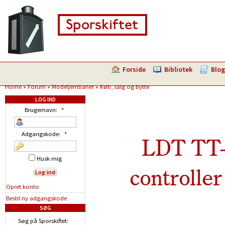
Forside
Bibliotek
Blog
Home
»
Forum
»
Modeljernbaner
»
Køb, salg og bytte
LOG IND
Brugernavn:
*
Adgangskode:
*
LDT TT-
Husk mig
controller
Opret konto
Bestil ny adgangskode
SØG
Søg på Sporskiftet: