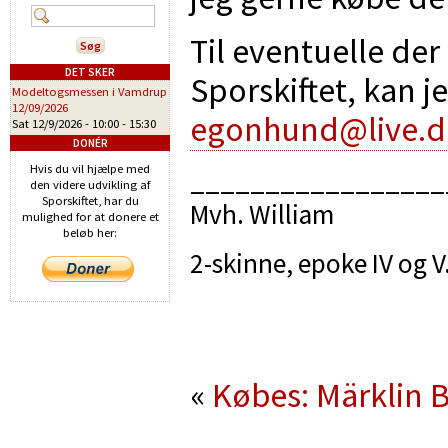
Til eventuelle der
DET SKER
Sporskiftet, kan j
Modeltogsmessen i Vamdrup
12/09/2026
egonhund@live.d
Sat 12/9/2026 -
10:00
-
15:30
DONÉR
Hvis du vil hjælpe med
_________________
den videre udvikling af
Sporskiftet, har du
Mvh. William
mulighed for at donere et
beløb her:
2-skinne, epoke IV og V
«
Købes: Märklin 