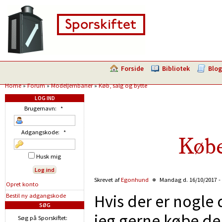
Forside
Bibliotek
Blog
Home
»
Forum
»
Modeljernbaner
»
Køb, salg og bytte
LOG IND
Brugernavn:
*
Adgangskode:
*
Købe
Husk mig
Skrevet af
Egonhund
Mandag d. 16/10/2017 -
Opret konto
Hvis der er nogle 
Bestil ny adgangskode
SØG
jeg gerne købe de
Søg på Sporskiftet: