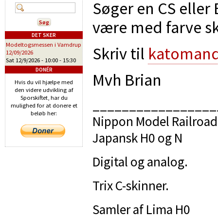
Søger en CS eller 
være med farve s
DET SKER
Modeltogsmessen i Vamdrup
Skriv til
katoman
12/09/2026
Sat 12/9/2026 -
10:00
-
15:30
DONÉR
Mvh Brian
Hvis du vil hjælpe med
den videre udvikling af
Sporskiftet, har du
_________________
mulighed for at donere et
beløb her:
Nippon Model Railroad
Japansk H0 og N
Digital og analog.
Trix C-skinner.
Samler af Lima H0