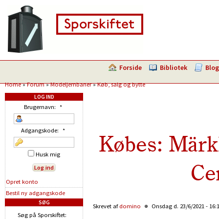
Forside
Bibliotek
Blog
Home
»
Forum
»
Modeljernbaner
»
Køb, salg og bytte
LOG IND
Brugernavn:
*
Adgangskode:
*
Købes: Märk
Husk mig
Cen
Opret konto
Bestil ny adgangskode
SØG
Skrevet af
domino
Onsdag d. 23/6/2021 - 16:
Søg på Sporskiftet: