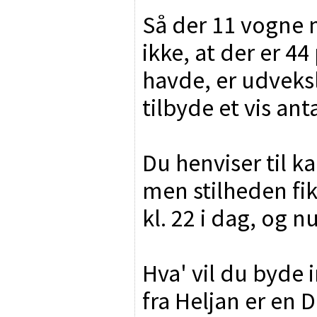
Så der 11 vogne m
ikke, at der er 44
havde, er udveksl
tilbyde et vis anta
Du henviser til k
men stilheden fik 
kl. 22 i dag, og nu
Hva' vil du byde 
fra Heljan er en