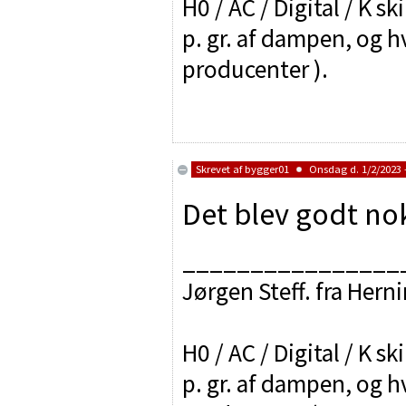
H0 / AC / Digital / K sk
p. gr. af dampen, og h
producenter ).
Skrevet af
bygger01
Onsdag d. 1/2/2023 -
Det blev godt nok
________________
Jørgen Steff. fra Hern
H0 / AC / Digital / K sk
p. gr. af dampen, og h