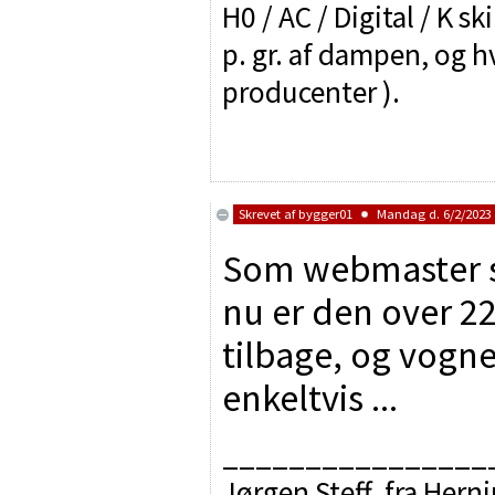
H0 / AC / Digital / K sk
p. gr. af dampen, og h
producenter ).
Skrevet af
bygger01
Mandag d. 6/2/2023 
Som webmaster sk
nu er den over 22
tilbage, og vogne
enkeltvis ...
________________
Jørgen Steff. fra Hern