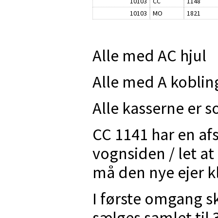
10103
CC
1148
10103
MO
1821
Alle med AC hjul
Alle med A koblin
Alle kasserne er 
CC 1141 har en af
vognsiden / let a
må den nye ejer kl
I første omgang s
sælges samlet til 