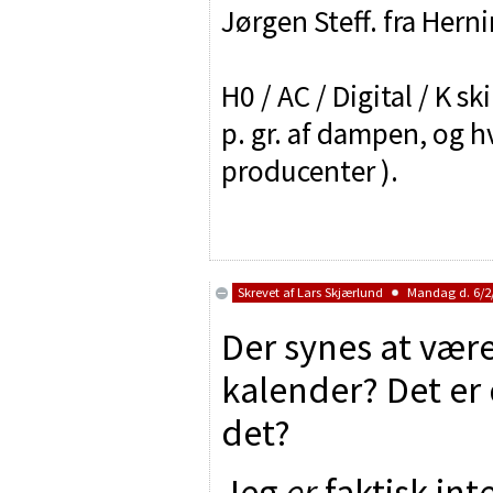
Jørgen Steff. fra Hern
H0 / AC / Digital / K sk
p. gr. af dampen, og h
producenter ).
Skrevet af
Lars Skjærlund
Mandag d. 6/2/
Der synes at være
kalender? Det er d
det?
Jeg
er
faktisk int