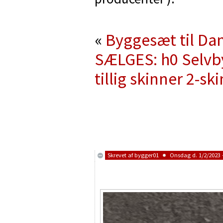
«
Byggesæt til Da
SÆLGES: h0 Selvb
tillig skinner 2-sk
Skrevet af
bygger01
Onsdag d. 1/2/2023 -