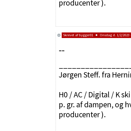
producenter ).
Skrevet af
bygger01
Onsdag d. 1/2/2023 -
--
________________
Jørgen Steff. fra Hern
H0 / AC / Digital / K sk
p. gr. af dampen, og h
producenter ).