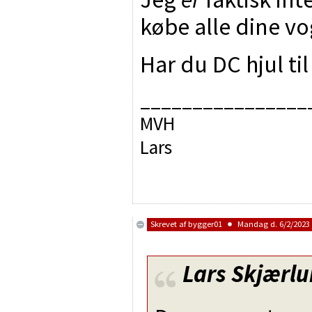
købe alle dine vo
Har du DC hjul ti
________________
MVH
Lars
Skrevet af
bygger01
Mandag d. 6/2/2023 
Lars Skjærl