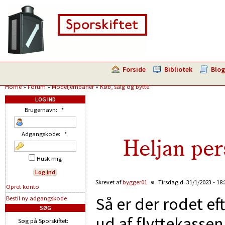
Forside
Bibliotek
Blog
Home
»
Forum
»
Modeljernbaner
»
Køb, salg og bytte
LOG IND
Brugernavn:
*
Adgangskode:
*
Heljan pe
Husk mig
Skrevet af
bygger01
Tirsdag d. 31/1/2023 - 18
Opret konto
Så er der rodet eft
Bestil ny adgangskode
SØG
ud af flyttekassen
Søg på Sporskiftet: