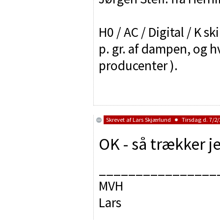
H0 / AC / Digital / K sk
p. gr. af dampen, og h
producenter ).
Skrevet af
Lars Skjærlund
Tirsdag d. 7/2/
OK - så trækker j
________________
MVH
Lars