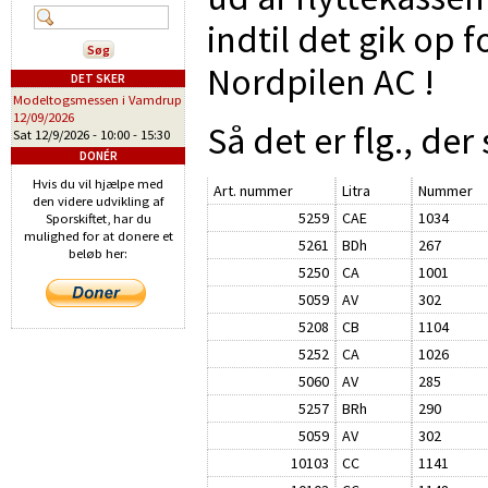
indtil det gik op 
Nordpilen AC !
DET SKER
Modeltogsmessen i Vamdrup
12/09/2026
Så det er flg., de
Sat 12/9/2026 -
10:00
-
15:30
DONÉR
Hvis du vil hjælpe med
Art. nummer
Litra
Nummer
den videre udvikling af
5259
CAE
1034
Sporskiftet, har du
mulighed for at donere et
5261
BDh
267
beløb her:
5250
CA
1001
5059
AV
302
5208
CB
1104
5252
CA
1026
5060
AV
285
5257
BRh
290
5059
AV
302
10103
CC
1141