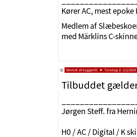
________________
Kører AC, mest epoke IV
Medlem af Slæbeskoen.
med Märklins C-skinn
Skrevet af
bygger01
Torsdag d. 2/2/2023 
Tilbuddet gælder i
________________
Jørgen Steff. fra Hern
H0 / AC / Digital / K sk