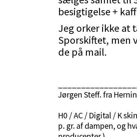
besigtigelse + kaff
Jeg orker ikke at 
Sporskiftet, men 
de på mail.
_________________
Jørgen Steff. fra Herni
H0 / AC / Digital / K ski
p. gr. af dampen, og hv
producenter ).