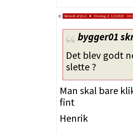
Skrevet af
jhcn
Onsdag d. 1/2/2023 - 10:
bygger01
skr
Det blev godt no
slette ?
Man skal bare klik
fint
Henrik