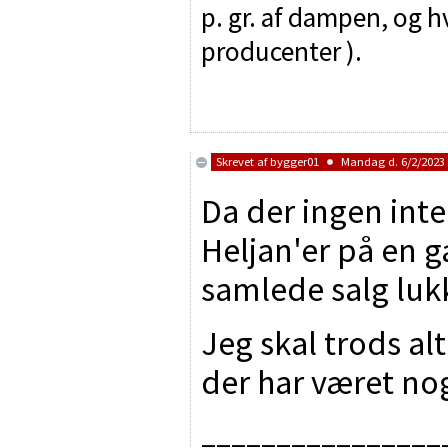
p. gr. af dampen, og h
producenter ).
Skrevet af
bygger01
Mandag d. 6/2/2023 
Da der ingen inte
Heljan'er på en g
samlede salg lukket
Jeg skal trods al
der har været nogl
________________