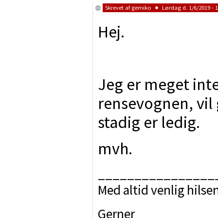
Skrevet af
gemiko
Lørdag d. 1/6/2019 - 1
Hej.
Jeg er meget inte
rensevognen, vil 
stadig er ledig.
mvh.
________________
Med altid venlig hilse
Gerner