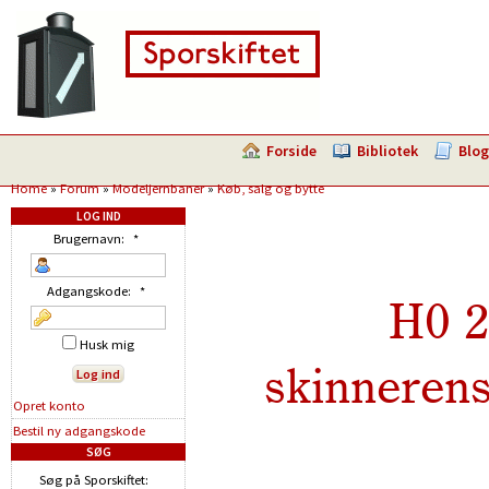
Forside
Bibliotek
Blog
Home
»
Forum
»
Modeljernbaner
»
Køb, salg og bytte
LOG IND
Brugernavn:
*
Adgangskode:
*
H0 2
Husk mig
skinnerens
Opret konto
Bestil ny adgangskode
SØG
Søg på Sporskiftet: