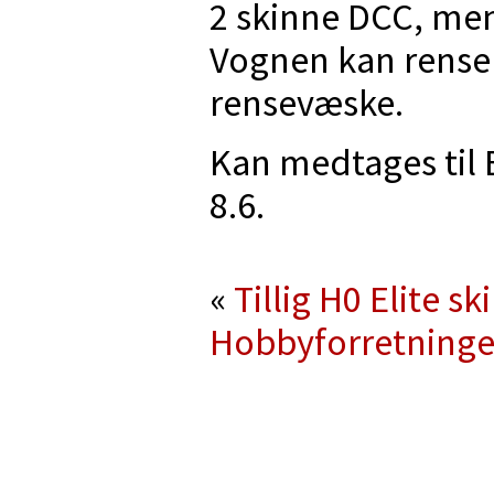
2 skinne DCC, men
Vognen kan rense e
rensevæske.
Kan medtages til
8.6.
«
Tillig H0 Elite s
Hobbyforretninge