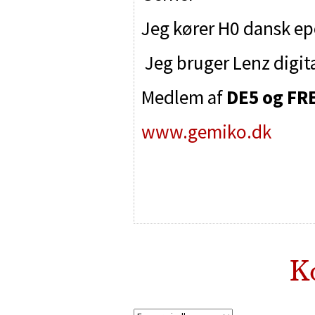
Jeg kører H0 dansk epok
Jeg bruger Lenz digit
Medlem af
DE5 og F
www.gemiko.dk
K