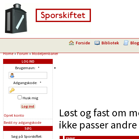
Forside
Bibliotek
Blog
Home
»
Forum
»
Modeljernbaner
LOG IND
Brugernavn:
*
Adgangskode:
*
Husk mig
Løst og fast om m
Opret konto
ikke passer andre 
Bestil ny adgangskode
SØG
Søg på Sporskiftet:
EMNE