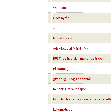
Webcam
Godt nytår
weeee
Modeltog i tv
Adskilelse af Mårklin My
RUST -og hvordan man undgår det.
Plakatmagneter
glædelig jul og godt nytår
Rensning af skiftespor
Hvordan holder jeg skinnerne rene, effek
Lokomotivet