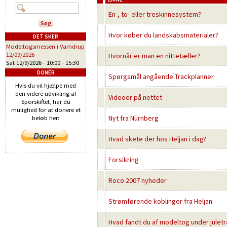
En-, to- eller treskinnesystem?
Hvor køber du landskabsmaterialer?
DET SKER
Modeltogsmessen i Vamdrup
12/09/2026
Hvornår er man en nittetæller?
Sat 12/9/2026 -
10:00
-
15:30
DONÉR
Spørgsmål angående Trackplanner
Hvis du vil hjælpe med
den videre udvikling af
Videoer på nettet
Sporskiftet, har du
mulighed for at donere et
Nyt fra Nürnberg
beløb her:
Hvad skete der hos Heljan i dag?
Forsikring
Roco 2007 nyheder
Strømførende koblinger fra Heljan
Hvad fandt du af modeltog under juletr