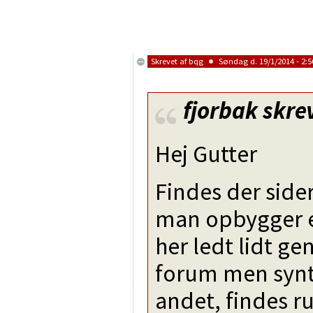
Skrevet af
bqg
Søndag d. 19/1/2014 - 2:5
fjorbak
skre
Hej Gutter
Findes der side
man opbygger en
her ledt lidt g
forum men synte
andet, findes r