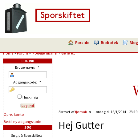
Forside
Bibliotek
Blog
Home
»
Forum
»
Modeljernbaner
»
Generelt
LOG IND
Brugernavn:
*
Adgangskode:
*
Husk mig
Skrevet af
fjorbak
Lørdag d. 18/1/2014 - 23:1
Opret konto
Hej Gutter
Bestil ny adgangskode
SØG
Søg på Sporskiftet: