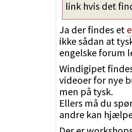
link hvis det fi
Ja der findes et
e
ikke sådan at tys
engelske forum lev
Windigipet finde
videoer for nye b
men på tysk.
Ellers må du spør
andre kan hjælpe
Der er workshop