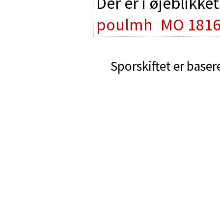
Der er i øjeblikke
poulmh
MO 181
Sporskiftet er baser