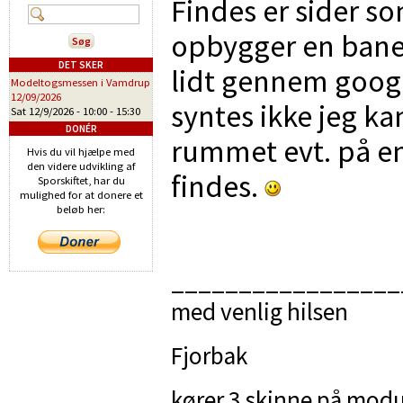
Findes er sider s
opbygger en bane 
DET SKER
lidt gennem goog
Modeltogsmessen i Vamdrup
12/09/2026
syntes ikke jeg ka
Sat 12/9/2026 -
10:00
-
15:30
DONÉR
rummet evt. på eng
Hvis du vil hjælpe med
den videre udvikling af
findes.
Sporskiftet, har du
mulighed for at donere et
beløb her:
_________________
med venlig hilsen
Fjorbak
kører 3 skinne på modu