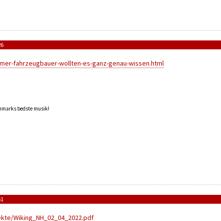
26
lmer-fahrzeugbauer-wollten-es-ganz-genau-wissen.html
anmarks bedste musik!
51
ekte/Wiking_NH_02_04_2022.pdf