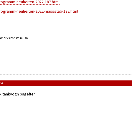
programm-neuheiten-2022-187.html
programm-neuheiten-2022-massstab-132.html
anmarks bedste musik!
:54
sk tankvogn bagefter