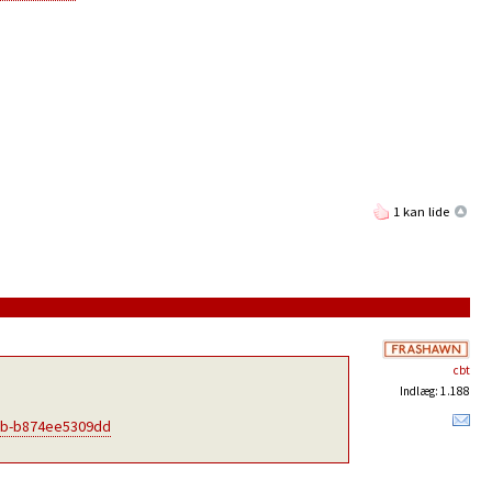
1 kan lide
cbt
Indlæg: 1.188
6cb-b874ee5309dd