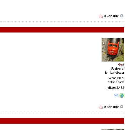
0 kan lide
Gert
Udgiver af
jernbanebøger
Veenendaal
Netherlands
Indlæg: 5.458
0 kan lide