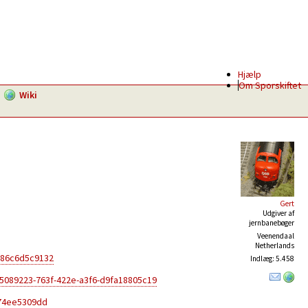
Hjælp
Om Sporskiftet
Wiki
Gert
Udgiver af
jernbanebøger
Veenendaal
Netherlands
586c6d5c9132
Indlæg: 5.458
5089223-763f-422e-a3f6-d9fa18805c19
874ee5309dd