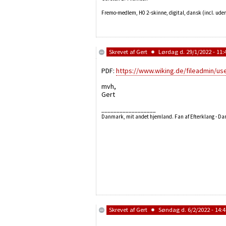
Fremo-medlem, H0 2-skinne, digital, dansk (incl. uden
Skrevet af
Gert
Lørdag d. 29/1/2022 - 11:
PDF:
https://www.wiking.de/fileadmin/us
mvh,
Gert
__________________
Danmark, mit andet hjemland. Fan af Efterklang - D
Skrevet af
Gert
Søndag d. 6/2/2022 - 14:4