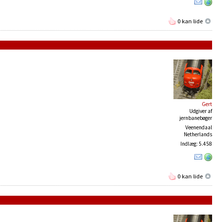
0 kan lide
Gert
Udgiver af
jernbanebøger
Veenendaal
Netherlands
Indlæg: 5.458
0 kan lide