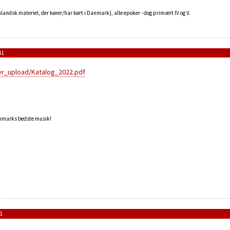
landsk materiel, der kører/har kørt i Danmark), alle epoker - dog primært IV og V.
41
er_upload/Katalog_2022.pdf
anmarks bedste musik!
1