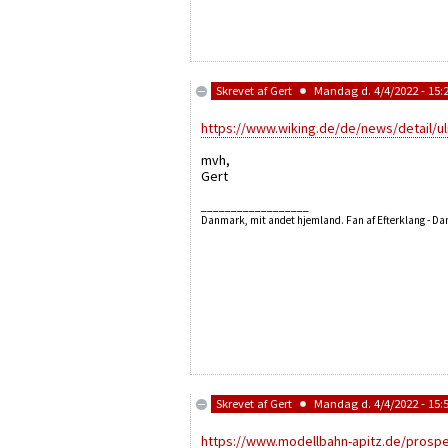
Skrevet af
Gert
Mandag d. 4/4/2022 - 15:
https://www.wiking.de/de/news/detail/u
mvh,
Gert
__________________
Danmark, mit andet hjemland. Fan af Efterklang - D
Skrevet af
Gert
Mandag d. 4/4/2022 - 15:
https://www.modellbahn-apitz.de/prosp