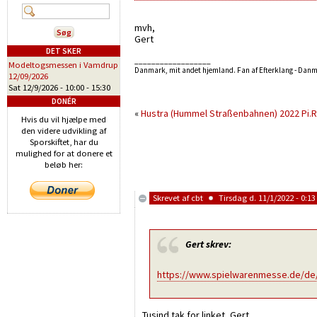
mvh,
Gert
DET SKER
__________________
Modeltogsmessen i Vamdrup
Danmark, mit andet hjemland. Fan af Efterklang - Dan
12/09/2026
Sat 12/9/2026 -
10:00
-
15:30
DONÉR
«
Hustra (Hummel Straßenbahnen) 2022
Pi.R
Hvis du vil hjælpe med
den videre udvikling af
Sporskiftet, har du
mulighed for at donere et
beløb her:
Skrevet af
cbt
Tirsdag d. 11/1/2022 - 0:13
Gert
skrev:
https://www.spielwarenmesse.de/de/
Tusind tak for linket, Gert.