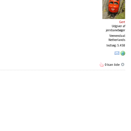
Gert
Udgiver af
jernbanebøger
Veenendaal
Netherlands
Indlæg: 5.458
0 kan lide