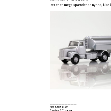
Det er en mega spændende nyhed, ikke k
__________________
Med futlig hilsen
Carsten B. Thomsen