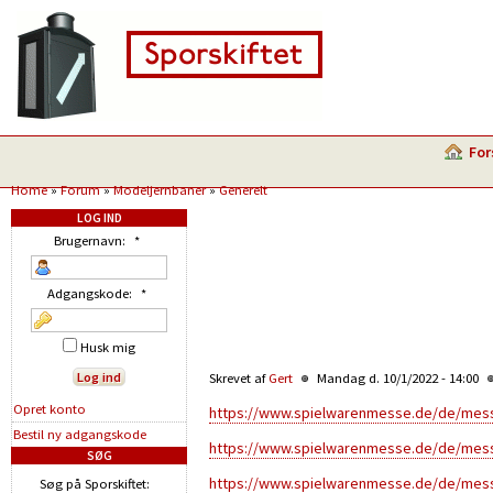
For
Home
»
Forum
»
Modeljernbaner
»
Generelt
LOG IND
Brugernavn:
*
Adgangskode:
*
Husk mig
Skrevet af
Gert
Mandag d. 10/1/2022 - 14:00
Opret konto
https://www.spielwarenmesse.de/de/messe
Bestil ny adgangskode
https://www.spielwarenmesse.de/de/messe
SØG
https://www.spielwarenmesse.de/de/messe
Søg på Sporskiftet: