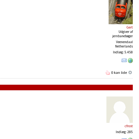
Gert
Udgiver af
jernbanebøger
Veenendaal
Netherlands
Indlæg: 5.458
0 kan lide
cfrost
Indlæg: 285