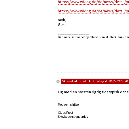
https://www.wiking.de/de/news/detail/
https://www.wiking.de/de/news/detail/
mvh,
Gert
__________________
Danmark, mit andet hjemland. Fan af Efterklang - D
Skrevet af
cfrost
Tirsdag d. 8/2/2022 - 20
Og med en næsten rigtig tidstypisk dan
__________________
Med venlig hilsen
Claus Frost
Skovbo Jernbane-arkiv