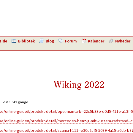
side
Bibliotek
Blog
Forum
Kalender
Nyheder
Wiking 2022
Vist 1.542 gange
/online-guide#/produkt-detail/opel-manta-b--22c5b33e-d0d5-411e-a13f-
/online-guide#/produkt-detail/mercedes-benz-g-mit-kurzem-radstand--c
/online-guide#/produkt-detail/scania-l-111--e30c2cf5-5089-4a15-a6cb-b