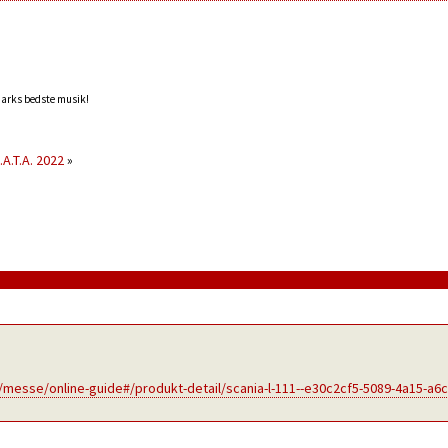
marks bedste musik!
.A.T.A. 2022
»
messe/online-guide#/produkt-detail/scania-l-111--e30c2cf5-5089-4a15-a