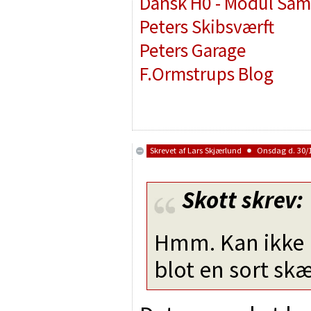
Dansk H0 - Modul Sam
Peters Skibsværft
Peters Garage
F.Ormstrups Blog
Skrevet af
Lars Skjærlund
Onsdag d. 30/1
Skott
skrev:
Hmm. Kan ikke lig
blot en sort sk