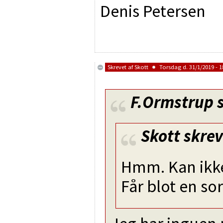
Denis Petersen
Skrevet af
Skott
Torsdag d. 31/1/2019 - 1
F.Ormstrup
s
Skott
skrev
Hmm. Kan ikke l
Får blot en s