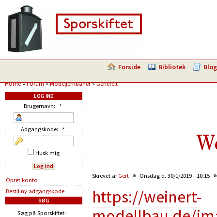
Forside
Bibliotek
Blog
Home
»
Forum
»
Modeljernbaner
»
Generelt
LOG IND
Brugernavn:
*
Adgangskode:
*
We
Husk mig
Skrevet af
Gert
Onsdag d. 30/1/2019 - 10:15
Opret konto
https://weinert-
Bestil ny adgangskode
SØG
modellbau.de/im
Søg på Sporskiftet: