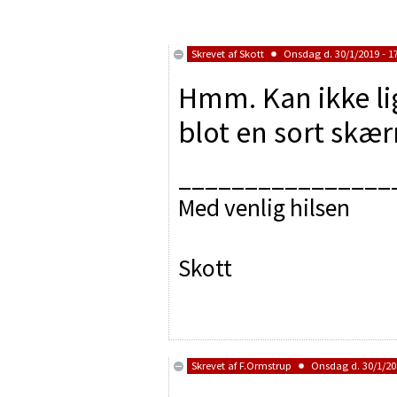
Skrevet af
Skott
Onsdag d. 30/1/2019 - 1
Hmm. Kan ikke lige
blot en sort skæ
________________
Med venlig hilsen
Skott
Skrevet af
F.Ormstrup
Onsdag d. 30/1/201