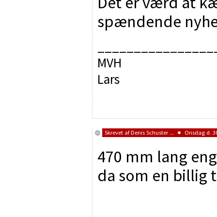
Det er værd at kæ
spændende nyhed
________________
MVH
Lars
Skrevet af
Denis Schuster ...
Onsdag d. 30
470 mm lang eng
da som en billig 