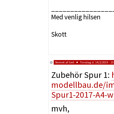
________________
Med venlig hilsen
Skott
Skrevet af
Gert
Torsdag d. 14/2/2019 - 13
Zubehör Spur 1:
modellbau.de/im
Spur1-2017-A4-w
mvh,