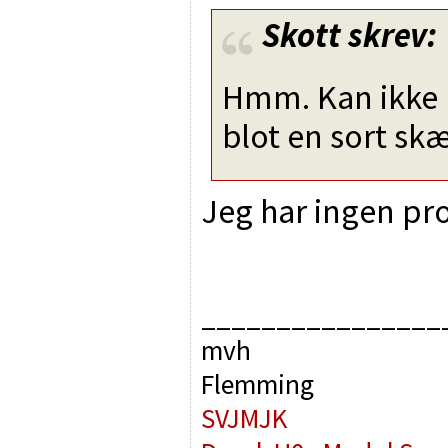
Skott
skrev:
Hmm. Kan ikke lig
blot en sort sk
Jeg har ingen pr
________________
mvh
Flemming
SVJMJK