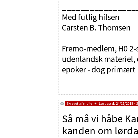
________________
Med futlig hilsen
Carsten B. Thomsen
Fremo-medlem, H0 2-sk
udenlandsk materiel, d
epoker - dog primært I
Skrevet af
mylle
Lørdag d. 24/11/2018 - 2
Så må vi håbe Kar
kanden om lørdag