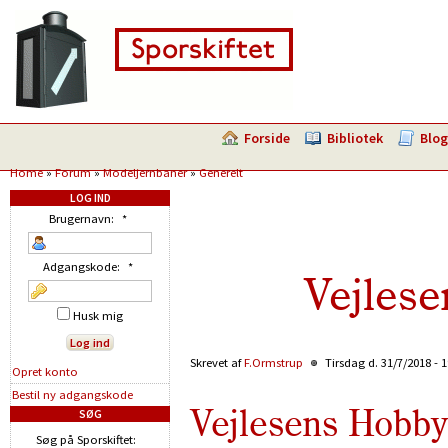
Forside
Bibliotek
Blog
Home
»
Forum
»
Modeljernbaner
»
Generelt
LOG IND
Brugernavn:
*
Adgangskode:
*
Vejlese
Husk mig
Skrevet af
F.Ormstrup
Tirsdag d. 31/7/2018 - 
Opret konto
Bestil ny adgangskode
Vejlesens Hobby 
SØG
Søg på Sporskiftet: