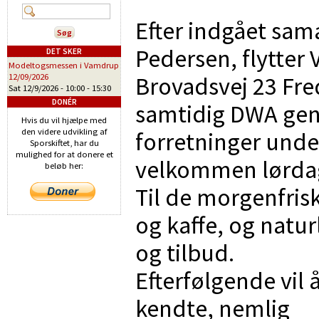
Efter indgået sam
Pedersen, flytter 
DET SKER
Modeltogsmessen i Vamdrup
Brovadsvej 23 Fred
12/09/2026
Sat 12/9/2026 -
10:00
-
15:30
DONÉR
samtidig DWA gen
Hvis du vil hjælpe med
den videre udvikling af
forretninger und
Sporskiftet, har du
mulighed for at donere et
velkommen lørdag 
beløb her:
Til de morgenfris
og kaffe, og natu
og tilbud.
Efterfølgende vil
kendte, nemlig