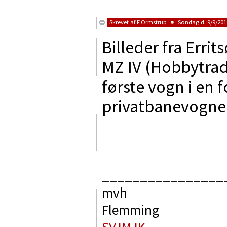
Skrevet af
F.Ormstrup
Søndag d. 9/9/2018
Billeder fra Errit
MZ IV (Hobbytrad
første vogn i en f
privatbanevogne
________________
mvh
Flemming