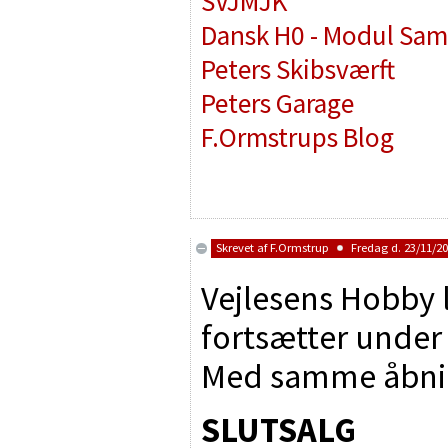
SVJMJK
Dansk H0 - Modul Sam
Peters Skibsværft
Peters Garage
F.Ormstrups Blog
Skrevet af
F.Ormstrup
Fredag d. 23/11/20
Vejlesens Hobby 
fortsætter unde
Med samme åbnin
SLUTSALG