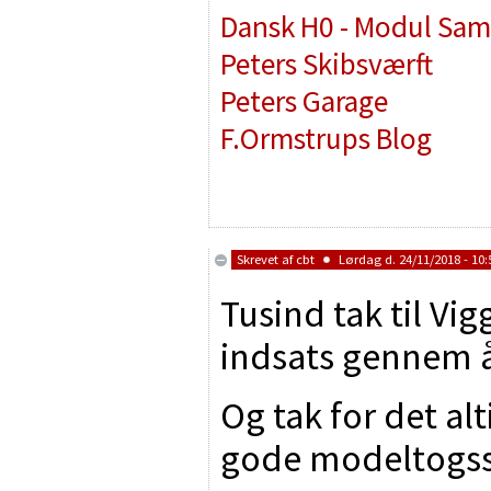
Dansk H0 - Modul Sam
Peters Skibsværft
Peters Garage
F.Ormstrups Blog
Skrevet af
cbt
Lørdag d. 24/11/2018 - 10:
Tusind tak til Vig
indsats gennem å
Og tak for det a
gode modeltogs