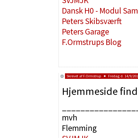
SVJMJK
Dansk H0 - Modul Sam
Peters Skibsværft
Peters Garage
F.Ormstrups Blog
Skrevet af
F.Ormstrup
Fredag d. 14/9/201
Hjemmeside find
________________
mvh
Flemming