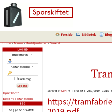
Forside
Bibliotek
Blog
Home
»
Forum
»
Modeljernbaner
»
Generelt
LOG IND
Brugernavn:
*
Adgangskode:
*
Tram
Husk mig
Skrevet af
Gert
Torsdag d. 24/1/2019 - 10:15
Opret konto
https://tramfabri
Bestil ny adgangskode
SØG
2019.pdf
Søg på Sporskiftet: