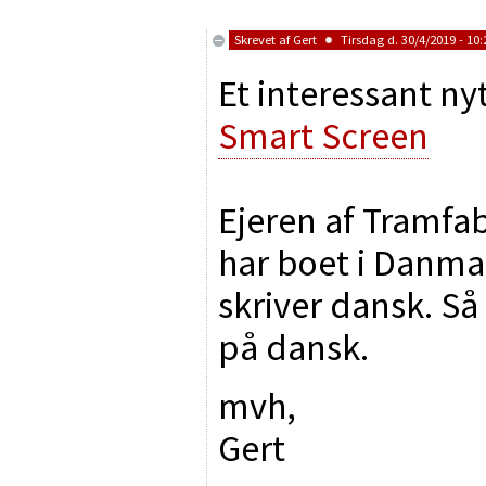
Skrevet af
Gert
Tirsdag d. 30/4/2019 - 10:
Et interessant n
Smart Screen
Ejeren af Tramfa
har boet i Danmar
skriver dansk. Så
på dansk.
mvh,
Gert