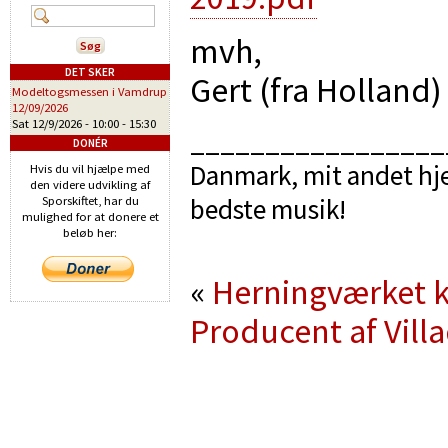
mvh,
DET SKER
Gert (fra Holland)
Modeltogsmessen i Vamdrup
12/09/2026
Sat 12/9/2026 -
10:00
-
15:30
_________________
DONÉR
Danmark, mit andet hje
Hvis du vil hjælpe med
den videre udvikling af
bedste musik!
Sporskiftet, har du
mulighed for at donere et
beløb her:
«
Herningværket 
Producent af Vil