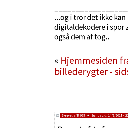
_________________
...og i tror det ikke ka
digitaldekodere i spor 
også dem af tog..
«
Hjemmesiden fra
billederygter - sid
Skrevet af
R 963
Søndag d. 14/8/2011 - 2