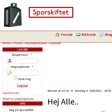
Forside
Bibliotek
Blog
Home
»
Forum
»
Modeljernbaner
»
Generelt
LOG IND
Brugernavn:
*
Adgangskode:
*
Husk mig
Skrevet af
tøf tøf
Søndag d. 14/8/2011 - 20:56
Opret konto
Hej Alle..
Bestil ny adgangskode
SØG
Søg på Sporskiftet: