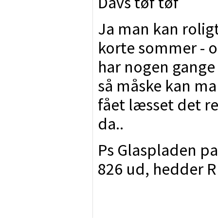
Davs tøf tøf
Ja man kan roligt
korte sommer - og 
har nogen gange 
så måske kan man
fået læsset det r
da..
Ps Glaspladen pas
826 ud, hedder R 