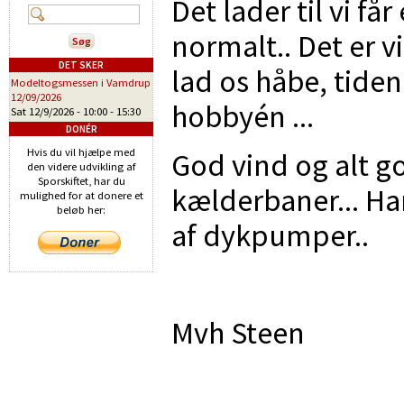
Det lader til vi få
normalt.. Det er 
DET SKER
lad os håbe, tide
Modeltogsmessen i Vamdrup
12/09/2026
hobbyén ...
Sat 12/9/2026 -
10:00
-
15:30
DONÉR
Hvis du vil hjælpe med
God vind og alt g
den videre udvikling af
Sporskiftet, har du
kælderbaner... Ha
mulighed for at donere et
beløb her:
af dykpumper..
Mvh Steen