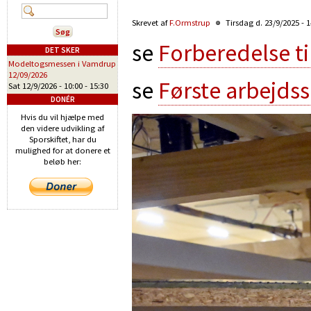
Skrevet af
F.Ormstrup
Tirsdag d. 23/9/2025 - 
se
Forberedelse t
DET SKER
Modeltogsmessen i Vamdrup
12/09/2026
se
Første arbejds
Sat 12/9/2026 -
10:00
-
15:30
DONÉR
Hvis du vil hjælpe med
den videre udvikling af
Sporskiftet, har du
mulighed for at donere et
beløb her: