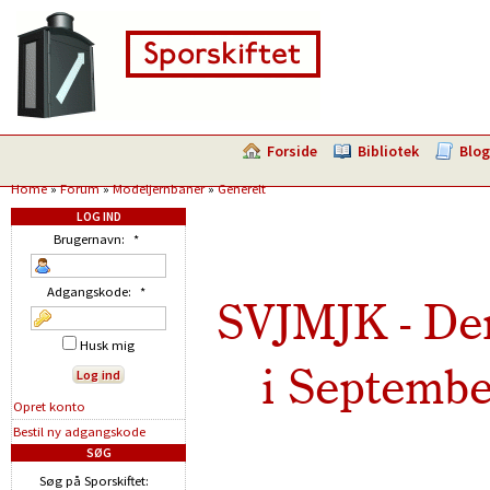
Forside
Bibliotek
Blog
Home
»
Forum
»
Modeljernbaner
»
Generelt
LOG IND
Brugernavn:
*
Adgangskode:
*
SVJMJK - Den
Husk mig
i September
Opret konto
Bestil ny adgangskode
SØG
Søg på Sporskiftet: