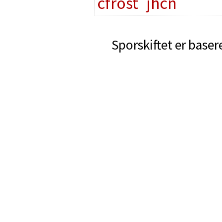
cfrost
jhcn
Sporskiftet er baser