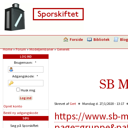
Forside
Bibliotek
Blog
Home
»
Forum
»
Modeljernbaner
»
Generelt
LOG IND
Brugernavn:
*
Adgangskode:
*
SB M
Husk mig
Skrevet af
Gert
Mandag d. 27/1/2020 - 13:17
Opret konto
https://www.sb-
Bestil ny adgangskode
SØG
page=gruppe&pa
Søg på Sporskiftet: