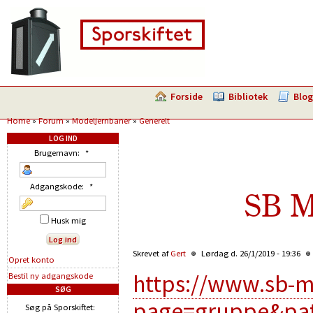
Forside
Bibliotek
Blog
Home
»
Forum
»
Modeljernbaner
»
Generelt
LOG IND
Brugernavn:
*
Adgangskode:
*
SB M
Husk mig
Skrevet af
Gert
Lørdag d. 26/1/2019 - 19:36
Opret konto
https://www.sb-
Bestil ny adgangskode
SØG
page=gruppe&pa
Søg på Sporskiftet: