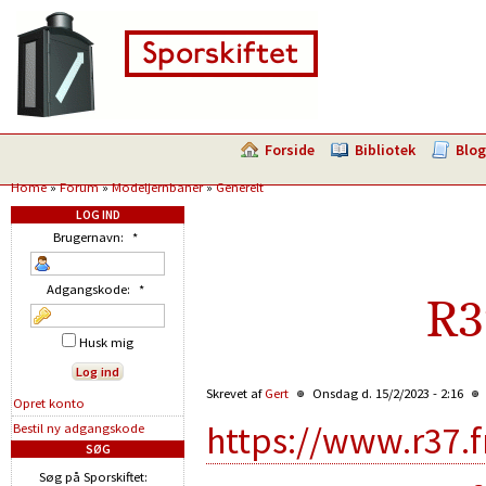
Forside
Bibliotek
Blog
Home
»
Forum
»
Modeljernbaner
»
Generelt
LOG IND
Brugernavn:
*
Adgangskode:
*
R3
Husk mig
Skrevet af
Gert
Onsdag d. 15/2/2023 - 2:16
Opret konto
https://www.r37.
Bestil ny adgangskode
SØG
Søg på Sporskiftet: