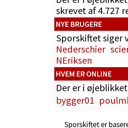
skrevet af 4.727 
NYE BRUGERE
Sporskiftet siger
Nederschier
scie
NEriksen
HVEM ER ONLINE
Der er i øjeblikke
bygger01
poulm
Sporskiftet er baser