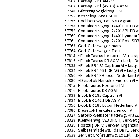
57662 Perswg. 2.Kl. Alex VI
57663 Perswg. 2.Kl. (ex AB) Alex VI
57748 Güterzugbegleitwg. CSD III
57755 Kesselwg. Aza CSD III
57756 Hochbordwg. Eas SBB V grau
57758 Containertragwg. 1x40" DHL DB A
57759 Containertragwg. 2x20" APL DB A
57760 Containertragwg. 1x40" Hyundai 
57761 Containertragwg. 2x20" Post SBB
57763 Ged. Güterwagen mars
57764 Ged. Güterwagen Trolli
57815 ~E-Lok Taurus Hectorrail VI + lastg
57816 ~E-Lok Taurus DB AG VI + lastg. De
57833 ~E-Lok BR 185 Captrain VI + lastg.
57834 ~E-Lok BR 146.1 DB AG VI + lastg. 
57850 ~E-Lok BR 189 Locon Nederland VI 
57880 ~Diesellok Herkules Enercon VI + 
57915 E-Lok Taurus Hectorrail VI
57916 E-Lok Taurus DB AG VI
57933 E-Lok BR 185 Captrain VI
57934 E-Lok BR 146.1 DB AG VI
57950 E-Lok BR 189 Locon Nederland VI
57980 Diesellok Herkules Enercon VI
58327 Sattelb.-Selbstentladewg. KKt22 D
58328 Kleinviehwg. V23 DRG II, 3er-Set 
58329 Postzug DR IV, 3er-Set Ergänzun
58330 Selbstentladewg. Tds DB IV, 3er-
58638 2er Set Großraumwg. 1x 1.Kl. + 1x