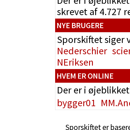
Der er i øjeblikke
skrevet af 4.727 
NYE BRUGERE
Sporskiftet siger
Nederschier
scie
NEriksen
HVEM ER ONLINE
Der er i øjeblikke
bygger01
MM.An
Sporskiftet er baser