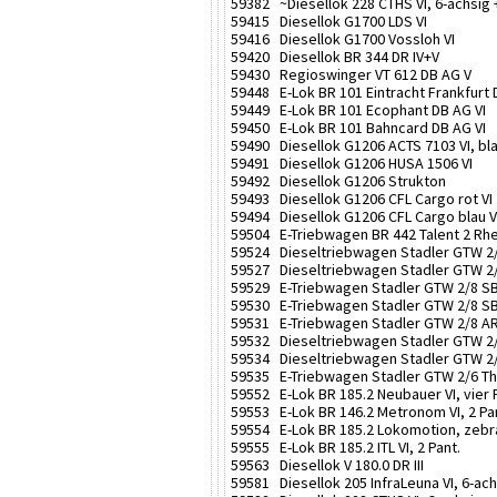
59382 ~Diesellok 228 CTHS VI, 6-achsig +
59415 Diesellok G1700 LDS VI
59416 Diesellok G1700 Vossloh VI
59420 Diesellok BR 344 DR IV+V
59430 Regioswinger VT 612 DB AG V
59448 E-Lok BR 101 Eintracht Frankfurt 
59449 E-Lok BR 101 Ecophant DB AG VI
59450 E-Lok BR 101 Bahncard DB AG VI
59490 Diesellok G1206 ACTS 7103 VI, bl
59491 Diesellok G1206 HUSA 1506 VI
59492 Diesellok G1206 Strukton
59493 Diesellok G1206 CFL Cargo rot VI
59494 Diesellok G1206 CFL Cargo blau V
59504 E-Triebwagen BR 442 Talent 2 Rhein
59524 Dieseltriebwagen Stadler GTW 2/
59527 Dieseltriebwagen Stadler GTW 2/
59529 E-Triebwagen Stadler GTW 2/8 SB
59530 E-Triebwagen Stadler GTW 2/8 SB
59531 E-Triebwagen Stadler GTW 2/8 AR
59532 Dieseltriebwagen Stadler GTW 2/8
59534 Dieseltriebwagen Stadler GTW 2/
59535 E-Triebwagen Stadler GTW 2/6 Th
59552 E-Lok BR 185.2 Neubauer VI, vier 
59553 E-Lok BR 146.2 Metronom VI, 2 Pa
59554 E-Lok BR 185.2 Lokomotion, zebra 
59555 E-Lok BR 185.2 ITL VI, 2 Pant.
59563 Diesellok V 180.0 DR III
59581 Diesellok 205 InfraLeuna VI, 6-ach