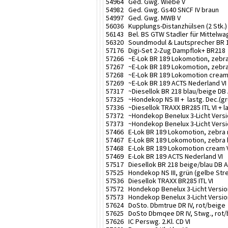
54964 Ged. Gwg. Wiebe V
54982 Ged. Gwg. Gs40 SNCF IV braun
54997 Ged. Gwg. MWB V
56036 Kupplungs-Distanzhülsen (2 Stk.)
56143 Bel. BS GTW Stadler für Mittelw
56320 Soundmodul & Lautsprecher BR 
57176 Digi-Set 2-Zug Dampflok+ BR218
57266 ~E-Lok BR 189 Lokomotion, zebra 
57267 ~E-Lok BR 189 Lokomotion, zebra b
57268 ~E-Lok BR 189 Lokomotion cream V
57269 ~E-Lok BR 189 ACTS Nederland VI +
57317 ~Diesellok BR 218 blau/beige DB A
57325 ~Hondekop NS III + lastg. Dec.(gr
57336 ~Diesellok TRAXX BR285 ITL VI + l
57372 ~Hondekop Benelux 3-Licht Version
57373 ~Hondekop Benelux 3-Licht Version 
57466 E-Lok BR 189 Lokomotion, zebra r
57467 E-Lok BR 189 Lokomotion, zebra b
57468 E-Lok BR 189 Lokomotion cream 
57469 E-Lok BR 189 ACTS Nederland VI
57517 Diesellok BR 218 beige/blau DB 
57525 Hondekop NS III, grün (gelbe Stre
57536 Diesellok TRAXX BR285 ITL VI
57572 Hondekop Benelux 3-Licht Version
57573 Hondekop Benelux 3-Licht Version
57624 DoSto. Dbmtrue DR IV, rot/beige
57625 DoSto Dbmqee DR IV, Stwg., rot/
57626 IC Perswg. 2.Kl. CD VI