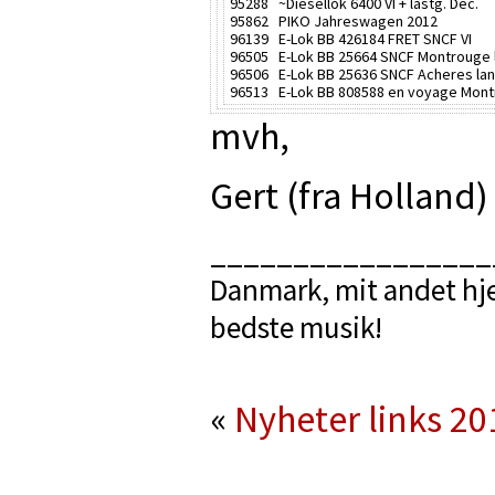
95288 ~Diesellok 6400 VI + lastg. Dec.
95862 PIKO Jahreswagen 2012
96139 E-Lok BB 426184 FRET SNCF VI
96505 E-Lok BB 25664 SNCF Montrouge 
96506 E-Lok BB 25636 SNCF Acheres la
96513 E-Lok BB 808588 en voyage Mont
mvh,
Gert (fra Holland
_________________
Danmark, mit andet hje
bedste musik!
«
Nyheter links 20