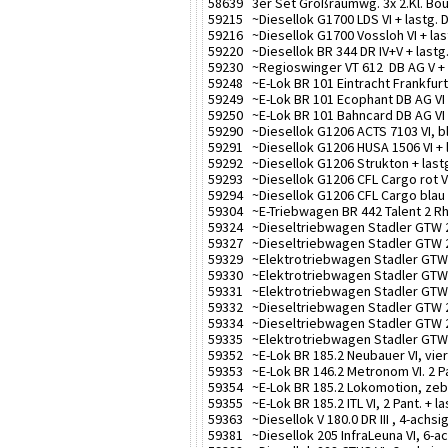
58639 3er Set Großraumwg. 3x 2.Kl. Bo
59215 ~Diesellok G1700 LDS VI + lastg. 
59216 ~Diesellok G1700 Vossloh VI + las
59220 ~Diesellok BR 344 DR IV+V + lastg.
59230 ~Regioswinger VT 612 DB AG V + l
59248 ~E-Lok BR 101 Eintracht Frankfurt 
59249 ~E-Lok BR 101 Ecophant DB AG VI 
59250 ~E-Lok BR 101 Bahncard DB AG VI 
59290 ~Diesellok G1206 ACTS 7103 VI, bla
59291 ~Diesellok G1206 HUSA 1506 VI + l
59292 ~Diesellok G1206 Strukton + lastg
59293 ~Diesellok G1206 CFL Cargo rot VI 
59294 ~Diesellok G1206 CFL Cargo blau V
59304 ~E-Triebwagen BR 442 Talent 2 Rhei
59324 ~Dieseltriebwagen Stadler GTW 2/
59327 ~Dieseltriebwagen Stadler GTW 2/
59329 ~Elektrotriebwagen Stadler GTW 2
59330 ~Elektrotriebwagen Stadler GTW 2
59331 ~Elektrotriebwagen Stadler GTW 2/
59332 ~Dieseltriebwagen Stadler GTW 2/8
59334 ~Dieseltriebwagen Stadler GTW 2/
59335 ~Elektrotriebwagen Stadler GTW 
59352 ~E-Lok BR 185.2 Neubauer VI, vier 
59353 ~E-Lok BR 146.2 Metronom VI. 2 Pan
59354 ~E-Lok BR 185.2 Lokomotion, zebra 
59355 ~E-Lok BR 185.2 ITL VI, 2 Pant. + la
59363 ~Diesellok V 180.0 DR III , 4-achsig
59381 ~Diesellok 205 InfraLeuna VI, 6-ac