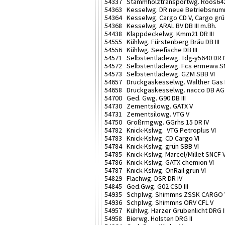
54337 Stammholztransportwg. Roos642
54363 Kesselwg. DR neue Betriebsnum
54364 Kesselwg. Cargo CD V, Cargo grü
54368 Kesselwg. ARAL BV DB III m.Bh.
54438 Klappdeckelwg. Kmm21 DR III
54555 Kühlwg. Fürstenberg Bräu DB III
54556 Kühlwg. Seefische DB III
54571 Selbstentladewg. Tdg-y5640 DR I
54572 Selbstentladewg. Fcs ermewa SN
54573 Selbstentladewg. GZM SBB VI
54657 Druckgaskesselwg. Walther Gas 
54658 Druckgaskesselwg. nacco DB AG 
54700 Ged. Gwg. G90 DB III
54730 Zementsilowg. GATX V
54731 Zementsilowg. VTG V
54750 Großrmgwg. GGrhs 15 DR IV
54782 Knick-Kslwg. VTG Petroplus VI
54783 Knick-Kslwg. CD Cargo VI
54784 Knick-Kslwg. grün SBB VI
54785 Knick-Kslwg. Marcel/Millet SNCF V
54786 Knick-Kslwg. GATX chemion VI
54787 Knick-Kslwg. OnRail grün VI
54829 Flachwg. DSR DR IV
54845 Ged.Gwg. G02 CSD III
54935 Schplwg. Shimmns ZSSK CARGO 
54936 Schplwg. Shimmns ORV CFL V
54957 Kühlwg. Harzer Grubenlicht DRG I
54958 Bierwg. Holsten DRG II