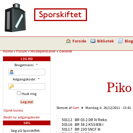
Forside
Bibliotek
Blog
Home
»
Forum
»
Modeljernbaner
»
Generelt
LOG IND
Brugernavn:
*
Adgangskode:
*
Piko
Husk mig
Skrevet af
Gert
Mandag d. 26/12/2011 - 13:41
Opret konto
Bestil ny adgangskode
50112 BR 03.2 DR IV Reko
SØG
50116 BR 38.2 KSStEB I
50117 BR 230 SNCF III
Søg på Sporskiftet: