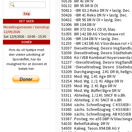
50126 BR 41 DR IV
50132 BR 95 DR III Öl
50412 ~BR 03.2 Reko DR IV + lastg. Dec.
50426 ~BR 41 Reko DR IV + lastg. Dec.
50432 ~BR 95 DR IV Öl + lastg. Dec.
DET SKER
51006 BR 104 DB IV
Modeltogsmessen i Vamdrup
51043 BR 372 014-1 CD VI, blau
12/09/2026
51055 BR 142 DB AG V bordeaux-rot
Sat 12/9/2026 -
10:00
-
15:30
51206 ~BR 104 DB IV + lastg. Dec.
DONÉR
51255 ~BR 142 DB AG V bordeaux-rot + l
52037 Dieseltriebwg. Desiro Vogtlandba
Hvis du vil hjælpe med
52038 Dieseltriebwg. Desiro Städtebah
den videre udvikling af
52056 Kö I VEB Kombinat Hoyerswerda 
Sporskiftet, har du
52237 ~Dieseltriebwg. Desiro Vogtlandba
mulighed for at donere et
52238 ~Dieseltriebwg. Desiro Städtebah
beløb her:
53209 Durchgangswg. 2.Kl. DR III, hellg
53253 Mod. Wg. 1.Kl. Age DR IV
53254 Mod. Wg. 1./2. Kl. ABge DR IV
53255 Mod. Wg. 2. Kl. Bge DR IV
53256 Mod. Wg. Büffet Bgre DR IV
53311 Abteilwg. 1./2.Kl. SNCF III o.Bh.
53312 Abteilwg. 2. Kl. SNCF III o.Bh
53364 sächs. Schnellzugwg. C KSStEB I
53365 sächs. Schnellzugwg. C KSStEB I
53366 sächs. Schnellzugwg. AB KSStEB 
53387 Postwg. mr-a55 DBP IV blau beig
54103 Behelfskaliwg. DR IV
54303 Kaliwg. Taoos 894 DB AG V