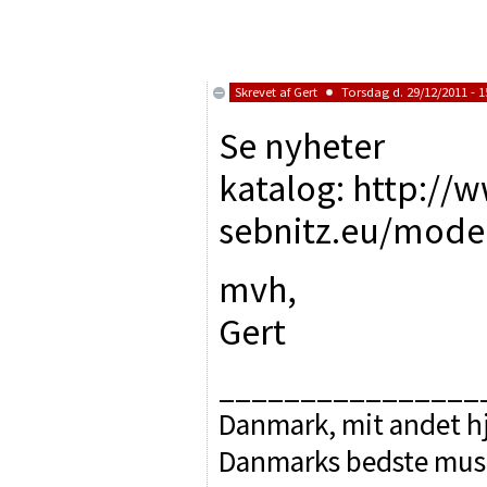
Skrevet af
Gert
Torsdag d. 29/12/2011 - 1
Se nyheter
katalog: http:/
sebnitz.eu/mod
mvh,
Gert
________________
Danmark, mit andet hj
Danmarks bedste mus