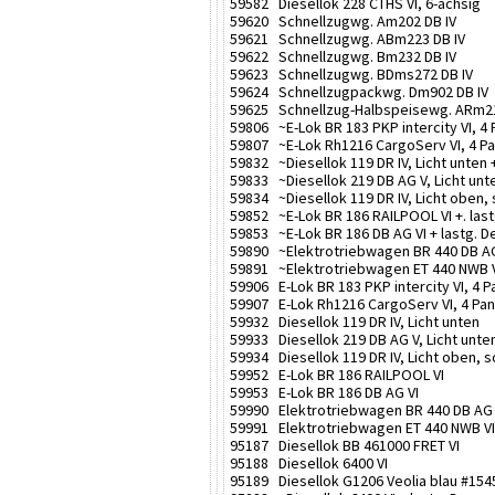
59582 Diesellok 228 CTHS VI, 6-achsig
59620 Schnellzugwg. Am202 DB IV
59621 Schnellzugwg. ABm223 DB IV
59622 Schnellzugwg. Bm232 DB IV
59623 Schnellzugwg. BDms272 DB IV
59624 Schnellzugpackwg. Dm902 DB IV
59625 Schnellzug-Halbspeisewg. ARm21
59806 ~E-Lok BR 183 PKP intercity VI, 4 P
59807 ~E-Lok Rh1216 CargoServ VI, 4 Pant
59832 ~Diesellok 119 DR IV, Licht unten +
59833 ~Diesellok 219 DB AG V, Licht unte
59834 ~Diesellok 119 DR IV, Licht oben,
59852 ~E-Lok BR 186 RAILPOOL VI +. last
59853 ~E-Lok BR 186 DB AG VI + lastg. D
59890 ~Elektrotriebwagen BR 440 DB AG VI
59891 ~Elektrotriebwagen ET 440 NWB VI, 
59906 E-Lok BR 183 PKP intercity VI, 4 P
59907 E-Lok Rh1216 CargoServ VI, 4 Pan
59932 Diesellok 119 DR IV, Licht unten
59933 Diesellok 219 DB AG V, Licht unte
59934 Diesellok 119 DR IV, Licht oben,
59952 E-Lok BR 186 RAILPOOL VI
59953 E-Lok BR 186 DB AG VI
59990 Elektrotriebwagen BR 440 DB AG VI
59991 Elektrotriebwagen ET 440 NWB VI,
95187 Diesellok BB 461000 FRET VI
95188 Diesellok 6400 VI
95189 Diesellok G1206 Veolia blau #1545