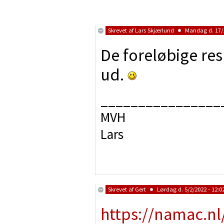
Skrevet af
Lars Skjærlund
Mandag d. 17/1
De foreløbige re
ud.
________________
MVH
Lars
Skrevet af
Gert
Lørdag d. 5/2/2022 - 12:0
https://namac.nl