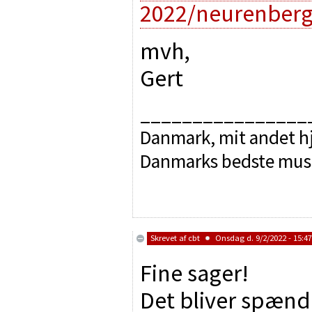
2022/neurenberg
mvh,
Gert
________________
Danmark, mit andet hj
Danmarks bedste mus
Skrevet af
cbt
Onsdag d. 9/2/2022 - 15:47
Fine sager!
Det bliver spænde