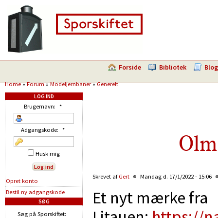
Forside
Bibliotek
Blog
Home
»
Forum
»
Modeljernbaner
»
Generelt
LOG IND
Brugernavn:
*
Adgangskode:
*
Olm
Husk mig
Skrevet af
Gert
Mandag d. 17/1/2022 - 15:06
Opret konto
Et nyt mærke fra
Bestil ny adgangskode
SØG
Litauen:
https://n
Søg på Sporskiftet: