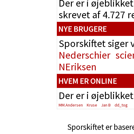
Der er i øjeblikke
skrevet af 4.727 
NYE BRUGERE
Sporskiftet siger
Nederschier
scie
NEriksen
HVEM ER ONLINE
Der er i øjeblikke
MM.Andersen
Kruse
Jan B
dd_tog
Sporskiftet er baser