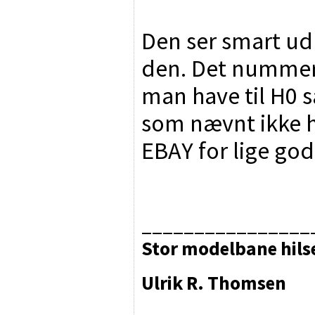
Den ser smart ud 
den. Det nummer d
man have til H0 
som nævnt ikke h
EBAY for lige god
________________
Stor modelbane hils
Ulrik R. Thomsen