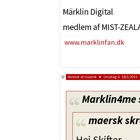
Märklin Digital
medlem af MIST-ZEAL
www.marklinfan.dk
Skrevet af
maersk
Onsdag d. 18/3/2015 -
Marklin4me
maersk
skr
Hej Skifter.