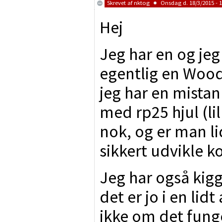
Skrevet af
nktog
Onsdag d. 18/3/2015 - 1
Hej
Jeg har en og jeg
egentlig en Woo
jeg har en mista
med rp25 hjul (li
nok, og er man l
sikkert udvikle k
Jeg har også kig
det er jo i en lid
ikke om det fung