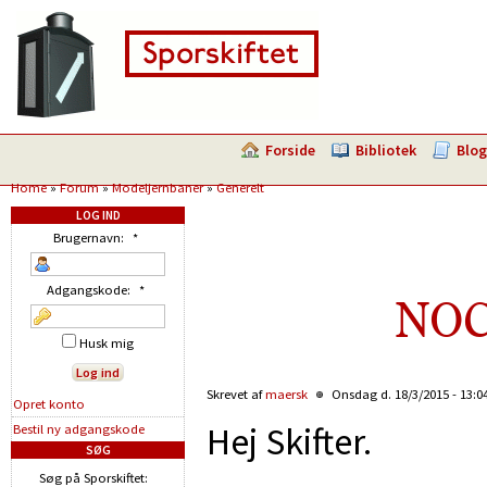
Forside
Bibliotek
Blog
Home
»
Forum
»
Modeljernbaner
»
Generelt
LOG IND
Brugernavn:
*
Adgangskode:
*
NOC
Husk mig
Skrevet af
maersk
Onsdag d. 18/3/2015 - 13:0
Opret konto
Hej Skifter.
Bestil ny adgangskode
SØG
Søg på Sporskiftet: