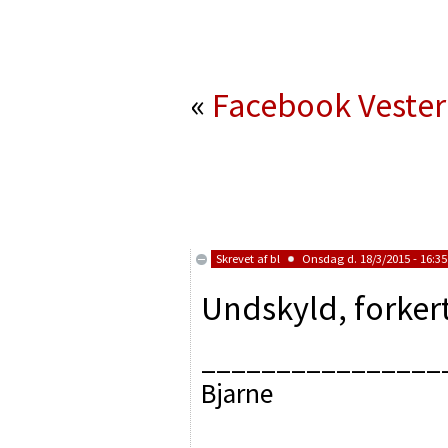
«
Facebook
Veste
Skrevet af
bl
Onsdag d. 18/3/2015 - 16:35
Undskyld, forker
________________
Bjarne