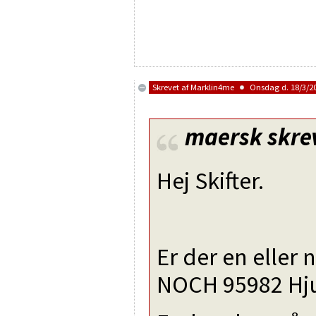
Skrevet af
Marklin4me
Onsdag d. 18/3/20
maersk
skre
Hej Skifter.
Er der en eller
NOCH 95982 Hju