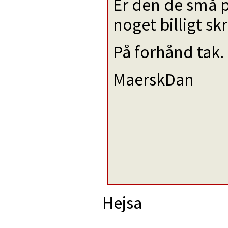
Er den de små p
noget billigt s
På forhånd tak.
MaerskDan
Hejsa