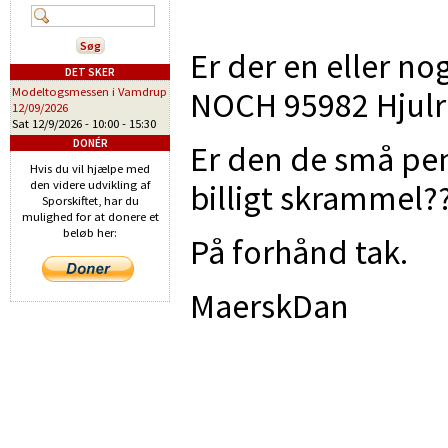
Er der en eller no
DET SKER
NOCH 95982 Hjulr
Modeltogsmessen i Vamdrup
12/09/2026
Sat 12/9/2026 -
10:00
-
15:30
DONÉR
Er den de små pen
Hvis du vil hjælpe med
billigt skrammel?
den videre udvikling af
Sporskiftet, har du
mulighed for at donere et
beløb her:
På forhånd tak.
MaerskDan