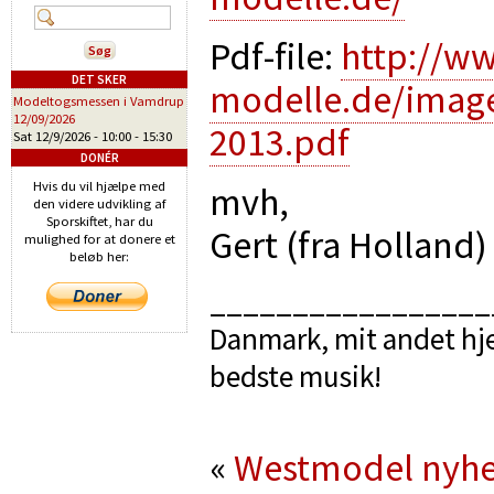
Pdf-file:
http://w
DET SKER
modelle.de/imag
Modeltogsmessen i Vamdrup
12/09/2026
2013.pdf
Sat 12/9/2026 -
10:00
-
15:30
DONÉR
Hvis du vil hjælpe med
mvh,
den videre udvikling af
Sporskiftet, har du
Gert (fra Holland
mulighed for at donere et
beløb her:
_________________
Danmark, mit andet hje
bedste musik!
«
Westmodel nyhe