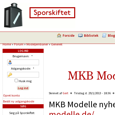
Forside
Bibliotek
Blog
Home
»
Forum
»
Modeljernbaner
»
Generelt
LOG IND
Brugernavn:
*
Adgangskode:
*
MKB Mode
Husk mig
Skrevet af
Gert
Tirsdag d. 29/1/2013 - 18:36
Opret konto
MKB Modelle nyh
Bestil ny adgangskode
SØG
modelle.de/
Søg på Sporskiftet: