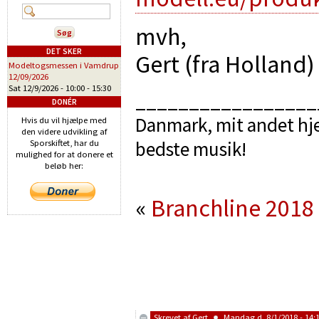
mvh,
DET SKER
Gert (fra Holland)
Modeltogsmessen i Vamdrup
12/09/2026
Sat 12/9/2026 -
10:00
-
15:30
_________________
DONÉR
Danmark, mit andet hje
Hvis du vil hjælpe med
den videre udvikling af
bedste musik!
Sporskiftet, har du
mulighed for at donere et
beløb her:
«
Branchline 2018
Skrevet af
Gert
Mandag d. 8/1/2018 - 14: