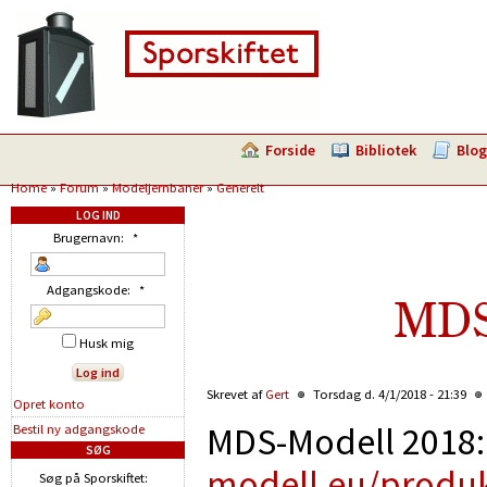
Forside
Bibliotek
Blog
Home
»
Forum
»
Modeljernbaner
»
Generelt
LOG IND
Brugernavn:
*
Adgangskode:
*
MDS
Husk mig
Skrevet af
Gert
Torsdag d. 4/1/2018 - 21:39
Opret konto
MDS-Modell 2018
Bestil ny adgangskode
SØG
modell.eu/produk
Søg på Sporskiftet: