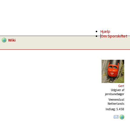
Hjælp
Om Sporskiftet
Wiki
Gert
Udgiver af
jernbanebøger
Veenendaal
Netherlands
Indlæg: 5.458