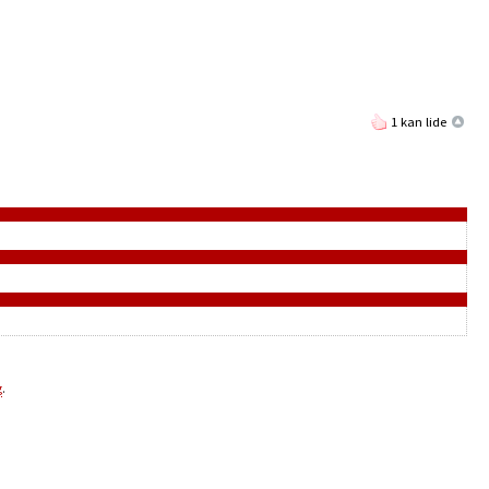
1 kan lide
g
.