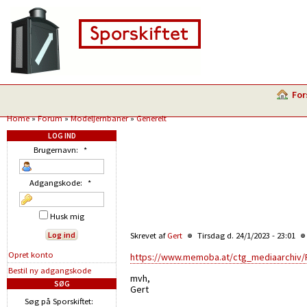
For
Home
»
Forum
»
Modeljernbaner
»
Generelt
LOG IND
Brugernavn:
*
Adgangskode:
*
Husk mig
Skrevet af
Gert
Tirsdag d. 24/1/2023 - 23:01
Opret konto
https://www.memoba.at/ctg_mediaarchiv/
Bestil ny adgangskode
mvh,
SØG
Gert
Søg på Sporskiftet: