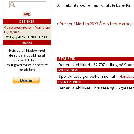
__________________
Danmark, mit andet hjemland. Fan af Efterklang - Dan
DET SKER
«
Preiser / Merten 2023
Årets første arbej
Modeltogsmessen i Vamdrup
12/09/2026
Sat 12/9/2026 -
10:00
-
15:30
DONÉR
Hvis du vil hjælpe med
den videre udvikling af
STATISTIK
Sporskiftet, har du
Der er i øjeblikket 162.707 indlæg på Spor
mulighed for at donere et
beløb her:
NYE BRUGERE
Sporskiftet siger velkommen til:
Hansbr
HVEM ER ONLINE
Der er i øjeblikket
0 brugere
og
36 gæster