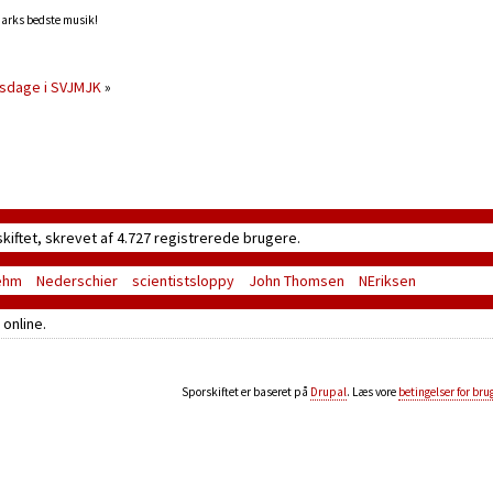
marks bedste musik!
dsdage i SVJMJK
»
skiftet, skrevet af 4.727 registrerede brugere.
ehm
Nederschier
scientistsloppy
John Thomsen
NEriksen
online.
Sporskiftet er baseret på
Drupal
. Læs vore
betingelser for bru