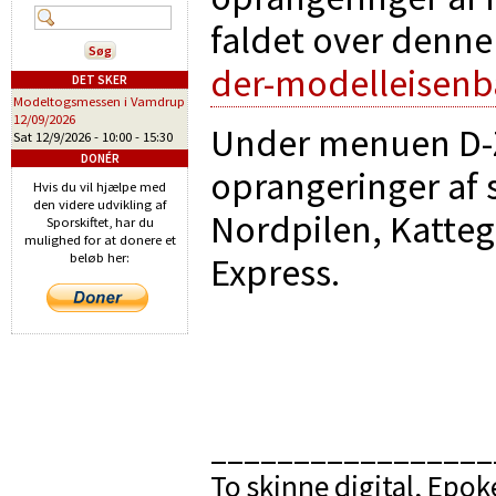
faldet over denne 
der-modelleisen
DET SKER
Modeltogsmessen i Vamdrup
12/09/2026
Under menuen D-Z
Sat 12/9/2026 -
10:00
-
15:30
DONÉR
oprangeringer af s
Hvis du vil hjælpe med
den videre udvikling af
Nordpilen, Katte
Sporskiftet, har du
mulighed for at donere et
Express.
beløb her:
_________________
To skinne digital, Epoke