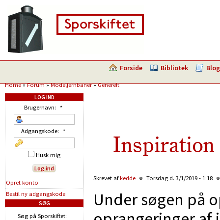
Forside
Bibliotek
Blog
Home
»
Forum
»
Modeljernbaner
»
Generelt
LOG IND
Brugernavn:
*
Adgangskode:
*
Inspiration 
Husk mig
Skrevet af
kedde
Torsdag d. 3/1/2019 - 1:18
Opret konto
Under søgen på o
Bestil ny adgangskode
SØG
oprangeringer af i
Søg på Sporskiftet: