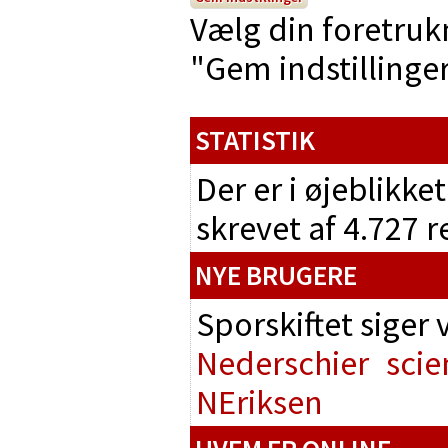
Vælg din foretruk
"Gem indstillinger"
STATISTIK
Der er i øjeblikke
skrevet af 4.727 
NYE BRUGERE
Sporskiftet siger
Nederschier
scie
NEriksen