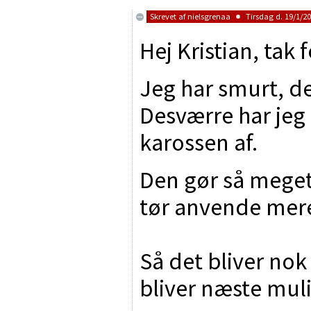
Skrevet af
nielsgrenaa
Tirsdag d. 19/1/20
Hej Kristian, tak f
Jeg har smurt, d
Desværre har jeg
karossen af.
Den gør så meget
tør anvende mere
Så det bliver no
bliver næste mul