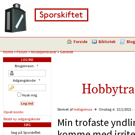
Forside
Bibliotek
Blog
Home
»
Forum
»
Modeljernbaner
»
Generelt
LOG IND
Brugernavn:
*
Adgangskode:
*
Hobbytra
Husk mig
Skrevet af
nielsgrenaa
Onsdag d. 13/1/2021 -
Opret konto
Min trofaste yndl
Bestil ny adgangskode
SØG
komme med irrite
Søg på Sporskiftet: