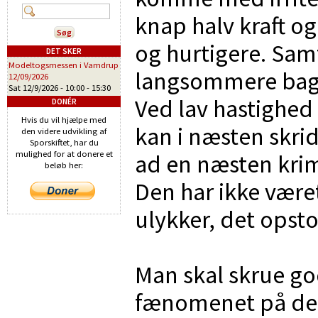
knap halv kraft og
og hurtigere. Sam
DET SKER
Modeltogsmessen i Vamdrup
langsommere bagl
12/09/2026
Sat 12/9/2026 -
10:00
-
15:30
Ved lav hastighed
DONÉR
Hvis du vil hjælpe med
kan i næsten skri
den videre udvikling af
Sporskiftet, har du
mulighed for at donere et
ad en næsten krim
beløb her:
Den har ikke været
ulykker, det opsto
Man skal skrue go
fænomenet på de