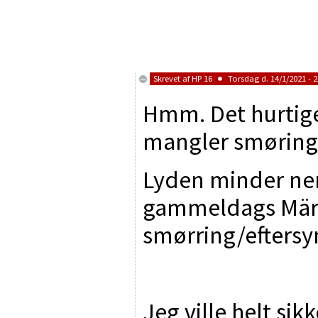
Skrevet af
HP 16
Torsdag d. 14/1/2021 - 2
Hmm. Det hurtige
mangler smøring
Lyden minder nem
gammeldags Märkl
smørring/eftersy
Jeg ville helt sik