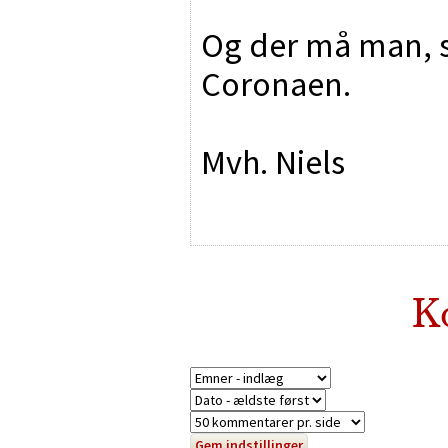
Og der må man, s
Coronaen.
Mvh. Niels
K