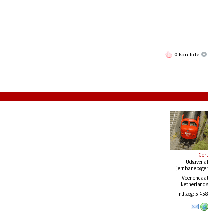
0 kan lide
Gert
Udgiver af
jernbanebøger
Veenendaal
Netherlands
Indlæg: 5.458