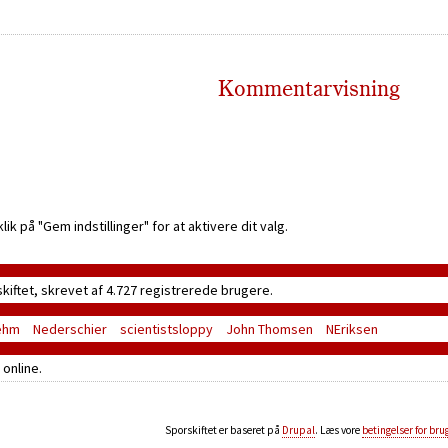
Kommentarvisning
k på "Gem indstillinger" for at aktivere dit valg.
skiftet, skrevet af 4.727 registrerede brugere.
ehm
Nederschier
scientistsloppy
John Thomsen
NEriksen
online.
Sporskiftet er baseret på
Drupal
. Læs vore
betingelser for bru