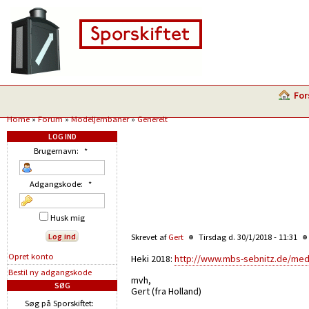
For
Home
»
Forum
»
Modeljernbaner
»
Generelt
LOG IND
Brugernavn:
*
Adgangskode:
*
Husk mig
Skrevet af
Gert
Tirsdag d. 30/1/2018 - 11:31
Opret konto
Heki 2018:
http://www.mbs-sebnitz.de/med
Bestil ny adgangskode
mvh,
SØG
Gert (fra Holland)
Søg på Sporskiftet: