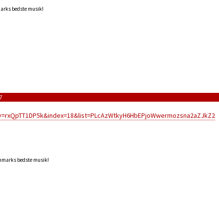
marks bedste musik!
7
?v=rxQpTT1DP5k&index=18&list=PLcAzWtkyH6HbEPjoWwermozsna2aZJkZ2
anmarks bedste musik!