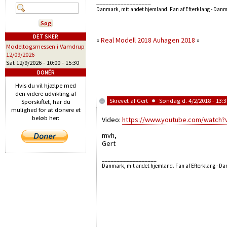
__________________
Danmark, mit andet hjemland. Fan af Efterklang - Dan
DET SKER
«
Real Modell 2018
Auhagen 2018
»
Modeltogsmessen i Vamdrup
12/09/2026
Sat 12/9/2026 -
10:00
-
15:30
DONÉR
Hvis du vil hjælpe med
den videre udvikling af
Skrevet af
Gert
Søndag d. 4/2/2018 - 13:3
Sporskiftet, har du
mulighed for at donere et
beløb her:
Video:
https://www.youtube.com/watch
mvh,
Gert
__________________
Danmark, mit andet hjemland. Fan af Efterklang - D