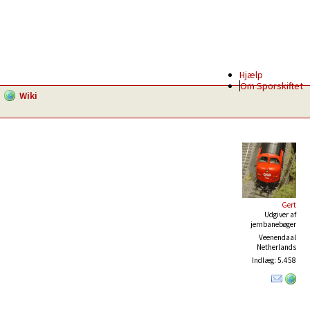
Hjælp
Om Sporskiftet
Wiki
Gert
Udgiver af
jernbanebøger
Veenendaal
Netherlands
Indlæg: 5.458