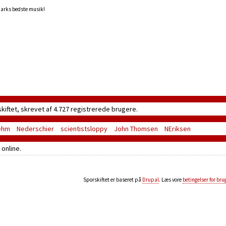
marks bedste musik!
skiftet, skrevet af 4.727 registrerede brugere.
ehm
Nederschier
scientistsloppy
John Thomsen
NEriksen
online.
Sporskiftet er baseret på
Drupal
. Læs vore
betingelser for bru