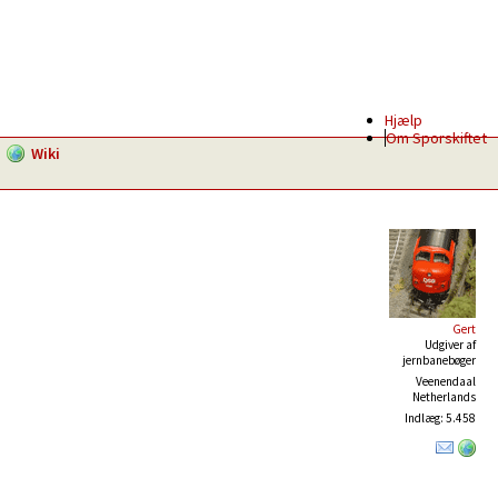
Hjælp
Om Sporskiftet
Wiki
Gert
Udgiver af
jernbanebøger
Veenendaal
Netherlands
Indlæg: 5.458