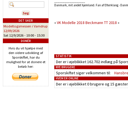
__________________
Danmark, mit andet hjemland. Fan af Efterklang - Dan
DET SKER
«
VK Modelle 2018
Beckmann TT 2018
»
Modeltogsmessen i Vamdrup
12/09/2026
Sat 12/9/2026 -
10:00
-
15:30
DONÉR
Hvis du vil hjælpe med
den videre udvikling af
STATISTIK
Sporskiftet, har du
Der er i øjeblikket 162.702 indlæg på Spor
mulighed for at donere et
beløb her:
NYE BRUGERE
Sporskiftet siger velkommen til:
Hansbr
HVEM ER ONLINE
Der er i øjeblikket
0 brugere
og
15 gæster