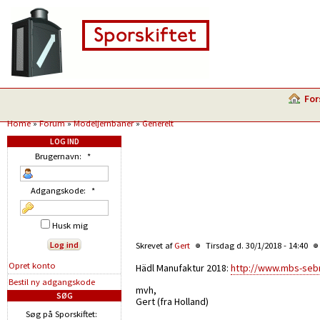
For
Home
»
Forum
»
Modeljernbaner
»
Generelt
LOG IND
Brugernavn:
*
Adgangskode:
*
Husk mig
Skrevet af
Gert
Tirsdag d. 30/1/2018 - 14:40
Opret konto
Hädl Manufaktur 2018:
http://www.mbs-seb
Bestil ny adgangskode
mvh,
SØG
Gert (fra Holland)
Søg på Sporskiftet: