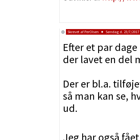
Skrevet af
PerOlsen
Søndag d. 23/7/2017 
Efter et par dage
der lavet en del 
Der er bl.a. tilf
så man kan se, h
ud.
Jeg har også fåe