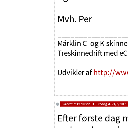
Mvh. Per
________________
Märklin C- og K-skinne
Treskinnedrift med e
Udvikler af
http://ww
Skrevet af
PerOlsen
Fredag d. 21/7/2017 -
Efter første dag 