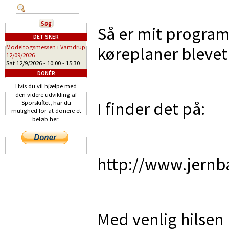
Så er mit program 
DET SKER
køreplaner blevet
Modeltogsmessen i Vamdrup
12/09/2026
Sat 12/9/2026 -
10:00
-
15:30
DONÉR
Hvis du vil hjælpe med
den videre udvikling af
I finder det på:
Sporskiftet, har du
mulighed for at donere et
beløb her:
http://www.jernb
Med venlig hilsen