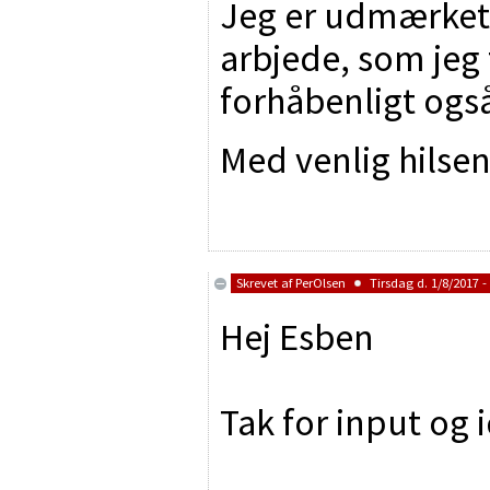
Jeg er udmærket
arbjede, som jeg 
forhåbenligt også 
Med venlig hilse
Skrevet af
PerOlsen
Tirsdag d. 1/8/2017 -
Hej Esben
Tak for input og 