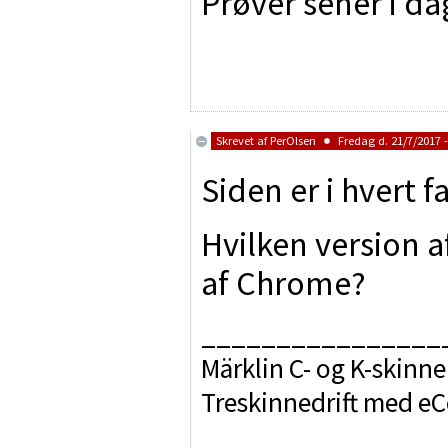
Prøver sener i da
Skrevet af
PerOlsen
Fredag d. 21/7/2017 -
Siden er i hvert f
Hvilken version 
af Chrome?
________________
Märklin C- og K-skinne
Treskinnedrift med e