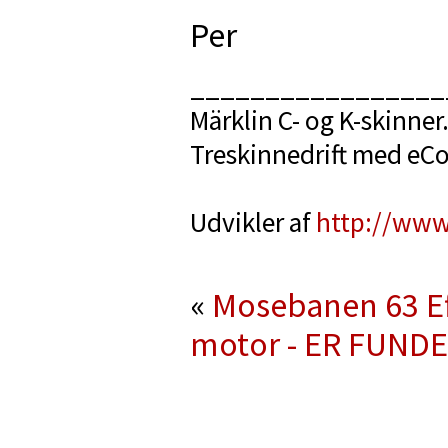
Per
_________________
Märklin C- og K-skinner
Treskinnedrift med eC
Udvikler af
http://www
«
Mosebanen 63
E
motor - ER FUND