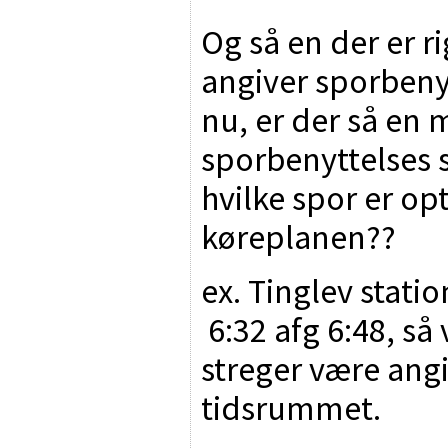
Og så en der er ri
angiver sporbeny
nu, er der så en 
sporbenyttelses 
hvilke spor er opt
køreplanen??
ex. Tinglev stati
6:32 afg 6:48, så 
streger være angiv
tidsrummet.