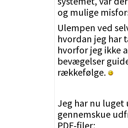
systemet, var der
og mulige misfors
Ulempen ved selv 
hvordan jeg har 
hvorfor jeg ikke 
bevægelser guide
rækkefølge.
Jeg har nu luget u
gennemskue udfr
PDF-filer: