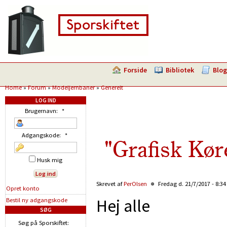
Forside
Bibliotek
Blog
Home
»
Forum
»
Modeljernbaner
»
Generelt
LOG IND
Brugernavn:
*
Adgangskode:
*
"Grafisk Køre
Husk mig
Skrevet af
PerOlsen
Fredag d. 21/7/2017 - 8:3
Opret konto
Hej alle
Bestil ny adgangskode
SØG
Søg på Sporskiftet: