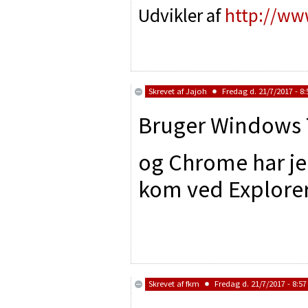
Udvikler af
http://ww
Skrevet af
Jajoh
Fredag d. 21/7/2017 - 8:
Bruger Windows 7
og Chrome har jeg
kom ved Explorer
Skrevet af
fkm
Fredag d. 21/7/2017 - 8:57