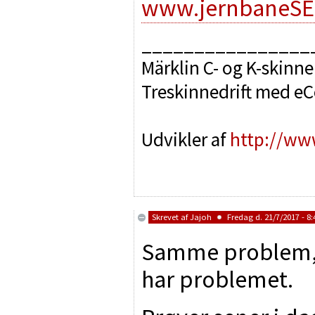
www.jernbaneSE
________________
Märklin C- og K-skinne
Treskinnedrift med e
Udvikler af
http://ww
Skrevet af
Jajoh
Fredag d. 21/7/2017 - 8:
Samme problem, 
har problemet.