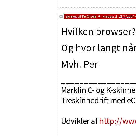
Skrevet af
PerOlsen
Fredag d. 21/7/2017 -
Hvilken browser?
Og hvor langt nå
Mvh. Per
________________
Märklin C- og K-skinne
Treskinnedrift med e
Udvikler af
http://ww