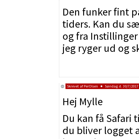
Den funker fint p
tiders. Kan du sæ
og fra Instilling
jeg ryger ud og sk
Skrevet af
PerOlsen
Søndag d. 30/7/2017 
Hej Mylle
Du kan få Safari t
du bliver logget