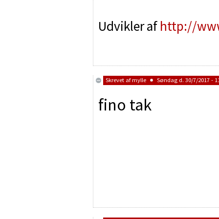
Udvikler af
http://ww
Skrevet af
mylle
Søndag d. 30/7/2017 - 1
fino tak