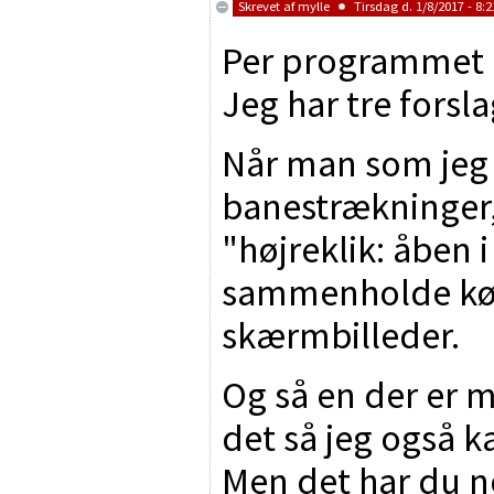
Skrevet af
mylle
Tirsdag d. 1/8/2017 - 8:2
Per programmet er
Jeg har tre forsla
Når man som jeg
banestrækninger,
"højreklik: åben i
sammenholde kør
skærmbilleder.
Og så en der er m
det så jeg også k
Men det har du n