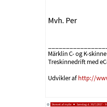
Mvh. Per
________________
Märklin C- og K-skinne
Treskinnedrift med e
Udvikler af
http://ww
Skrevet af
mylle
Søndag d. 30/7/2017 - 9