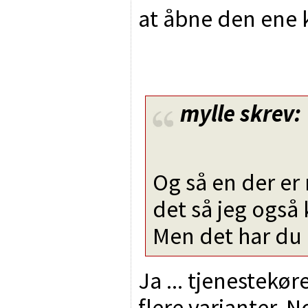
at åbne den ene 
mylle
skrev:
Og så en der er
det så jeg også
Men det har du 
Ja ... tjenestek
flere varianter. 