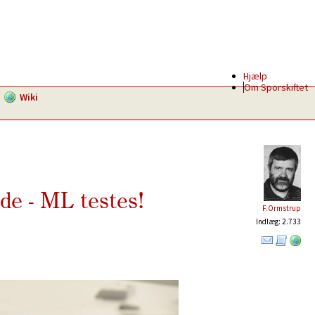
Hjælp
Om Sporskiftet
Wiki
de - ML testes!
F.Ormstrup
Indlæg: 2.733