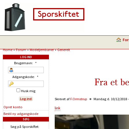
For
Home
»
Forum
»
Modeljernbaner
»
Generelt
LOG IND
Brugernavn:
*
Adgangskode:
*
Fra et b
Husk mig
Skrevet af
F.Ormstrup
Mandag d. 10/12/2018 -
Opret konto
link
Bestil ny adgangskode
SØG
Søg på Sporskiftet: