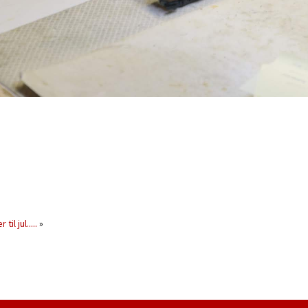
il jul.....
»