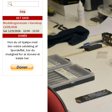
DET SKER
Modeltogsmessen i Vamdrup
12/09/2026
Sat 12/9/2026 -
10:00
-
15:30
DONÉR
Hvis du vil hjælpe med
den videre udvikling af
Sporskiftet, har du
mulighed for at donere et
beløb her: