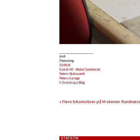
__________________
mvh
Flemming
SVJMJK
Dansk H0 - Modul Samkørsel
Peters Skibsværft
Peters Garage
F.Ormstrups Blog
«
Flere lokomotiver på M-skinner
Rundnæser t
STATISTIK