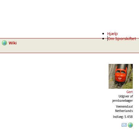
Hjælp
Om Sporskiftet
Wiki
Gert
Udgiver af
jernbanebøger
Veenendaal
Netherlands
Indlæg: 5.458