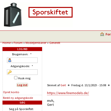
For
Home
»
Forum
»
Modeljernbaner
»
Generelt
LOG IND
Brugernavn:
*
Adgangskode:
*
Husk mig
Skrevet af
Gert
Fredag d. 13/1/2023 - 15:08
Opret konto
https://www.finemodels.de/
Bestil ny adgangskode
mvh,
SØG
Gert
Søg på Sporskiftet: