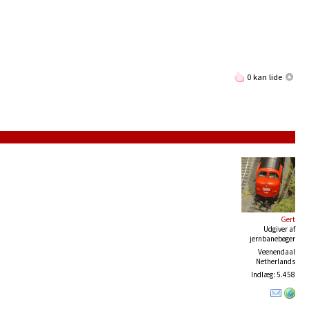
0 kan lide
Gert
Udgiver af
jernbanebøger
Veenendaal
Netherlands
Indlæg: 5.458