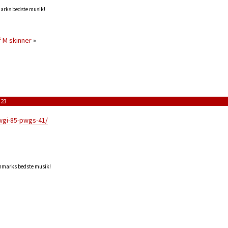
marks bedste musik!
f M skinner
»
:23
wgi-85-pwgs-41/
anmarks bedste musik!