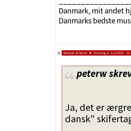
________________
Danmark, mit andet hj
Danmarks bedste mus
Skrevet af
Skott
Onsdag d. 1/2/2023 - 21
peterw
skrev
Ja, det er ærgrel
dansk" skiferta