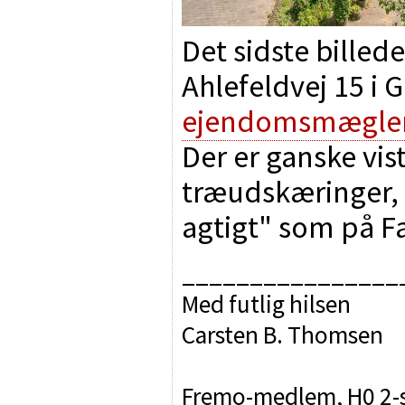
Det sidste billede
Ahlefeldvej 15 i 
ejendomsmægle
Der er ganske vi
træudskæringer, m
agtigt" som på Fa
________________
Med futlig hilsen
Carsten B. Thomsen
Fremo-medlem, H0 2-sk