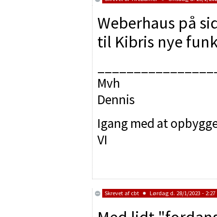
Weberhaus på side
til Kibris nye fun
________________
Mvh
Dennis
Igang med at opbygge
VI
Skrevet af
cbt
Lørdag d. 28/1/2023 - 2:27
Med lidt "fordans