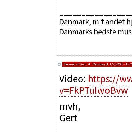
________________
Danmark, mit andet hj
Danmarks bedste mus
Skrevet af
Gert
Onsdag d. 1/2/2023 - 16:2
Video:
https://w
v=FkPTuIwoBvw
mvh,
Gert