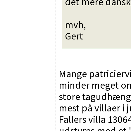
det mere dansk
mvh,
Gert
Mange patricierv
minder meget om 
store tagudhæng
mest på villaer i 
Fallers villa 130
udstyres med et 