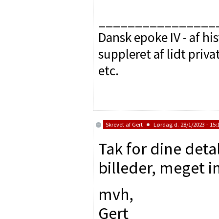
________________
Dansk epoke IV - af hi
suppleret af lidt priv
etc.
Skrevet af
Gert
Lørdag d. 28/1/2023 - 15:
Tak for dine detal
billeder, meget i
mvh,
Gert