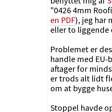
benyttet mig af
S
"0426 4mm Roofin
en PDF
), jeg har
eller to liggende
Problemet er desv
handle med EU-b
aftager for minds
er trods alt lidt 
om at bygge huse 
Stoppel havde opr