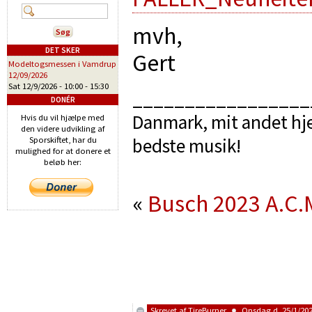
mvh,
DET SKER
Gert
Modeltogsmessen i Vamdrup
12/09/2026
Sat 12/9/2026 -
10:00
-
15:30
_________________
DONÉR
Danmark, mit andet hje
Hvis du vil hjælpe med
den videre udvikling af
bedste musik!
Sporskiftet, har du
mulighed for at donere et
beløb her:
«
Busch 2023
A.C.
Skrevet af
TireBurner
Onsdag d. 25/1/202