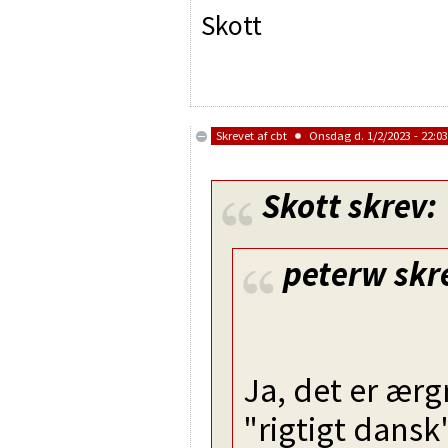
Skott
Skrevet af
cbt
Onsdag d. 1/2/2023 - 22:03
Skott
skrev:
peterw
skr
Ja, det er ærgr
"rigtigt dansk