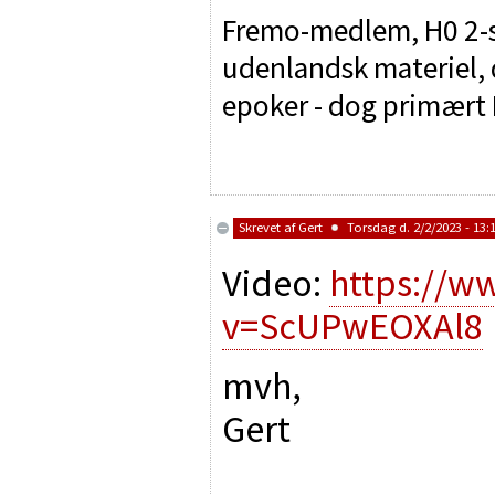
Fremo-medlem, H0 2-sk
udenlandsk materiel, d
epoker - dog primært I
Skrevet af
Gert
Torsdag d. 2/2/2023 - 13:
Video:
https://w
v=ScUPwEOXAl8
mvh,
Gert
________________