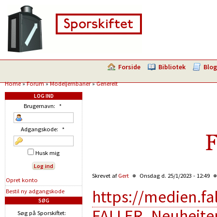
Forside
Bibliotek
Blog
Home
»
Forum
»
Modeljernbaner
»
Generelt
LOG IND
Brugernavn:
*
Adgangskode:
*
F
Husk mig
Skrevet af
Gert
Onsdag d. 25/1/2023 - 12:49
Opret konto
https://medien.f
Bestil ny adgangskode
SØG
FALLER_Neuheite
Søg på Sporskiftet: