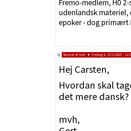
Fremo-medlem, H0 2-sk
udenlandsk materiel, d
epoker - dog primært I
Skrevet af
Gert
Fredag d. 27/1/2023 - 12:
Hej Carsten,
Hvordan skal tage
det mere dansk?
mvh,
Gert