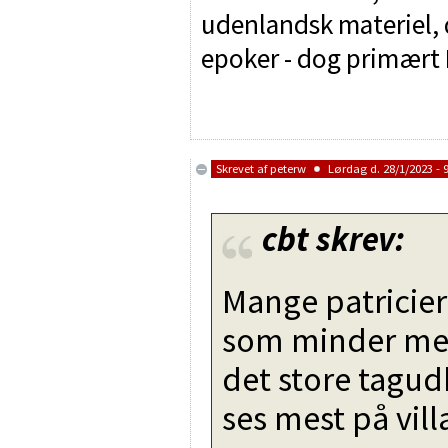
udenlandsk materiel, d
epoker - dog primært I
Skrevet af
peterw
Lørdag d. 28/1/2023 - 9
cbt
skrev:
Mange patricier
som minder meg
det store tag
ses mest på villa