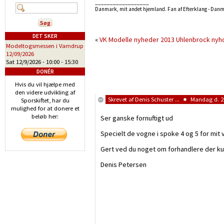
__________________
Danmark, mit andet hjemland. Fan af Efterklang - Dan
DET SKER
«
VK Modelle nyheder 2013
Uhlenbrock nyh
Modeltogsmessen i Vamdrup
12/09/2026
Sat 12/9/2026 -
10:00
-
15:30
DONÉR
Hvis du vil hjælpe med
den videre udvikling af
Skrevet af
Denis Schuster ...
Mandag d. 28
Sporskiftet, har du
mulighed for at donere et
beløb her:
Ser ganske fornuftigt ud
Specielt de vogne i spoke 4 og 5 for m
Gert ved du noget om forhandlere der k
Denis Petersen