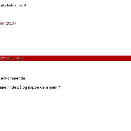
marks bedste musik!
der 2013
»
/1/2013 - 22:36
it vedkommende
unne finde på og nappe dem hjem ?