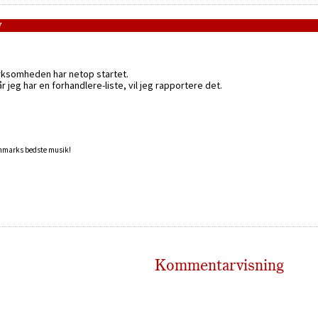
7
irksomheden har netop startet.
jeg har en forhandlere-liste, vil jeg rapportere det.
anmarks bedste musik!
Kommentarvisning