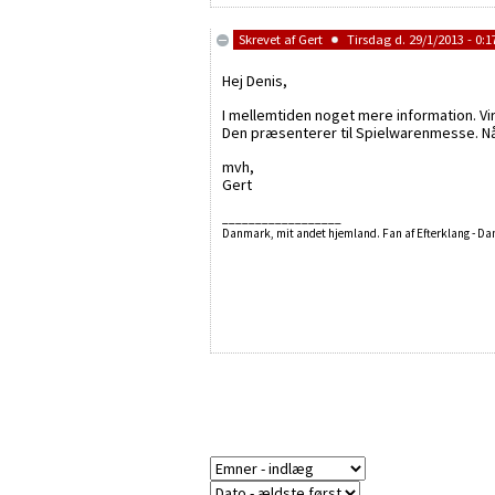
Skrevet af
Gert
Tirsdag d. 29/1/2013 - 0:1
Hej Denis,
I mellemtiden noget mere information. V
Den præsenterer til Spielwarenmesse. Når 
mvh,
Gert
__________________
Danmark, mit andet hjemland. Fan af Efterklang - D