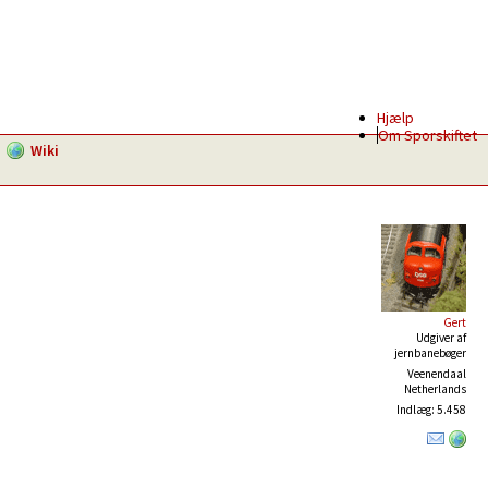
Hjælp
Om Sporskiftet
Wiki
Gert
Udgiver af
jernbanebøger
Veenendaal
Netherlands
Indlæg: 5.458