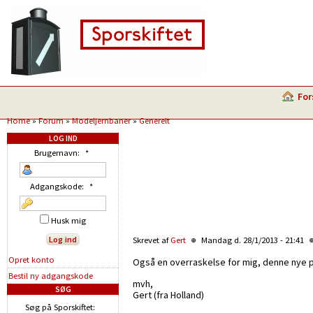
For
Home
»
Forum
»
Modeljernbaner
»
Generelt
LOG IND
Brugernavn:
*
Adgangskode:
*
Husk mig
Skrevet af
Gert
Mandag d. 28/1/2013 - 21:41
Opret konto
Også en overraskelse for mig, denne nye
Bestil ny adgangskode
mvh,
SØG
Gert (fra Holland)
Søg på Sporskiftet: