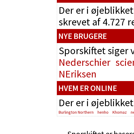
Der er i øjeblikke
skrevet af 4.727 
NYE BRUGERE
Sporskiftet siger
Nederschier
scie
NEriksen
HVEM ER ONLINE
Der er i øjeblikke
Burlington Northern
henho
Khomaz
n
Sporskiftet er baser