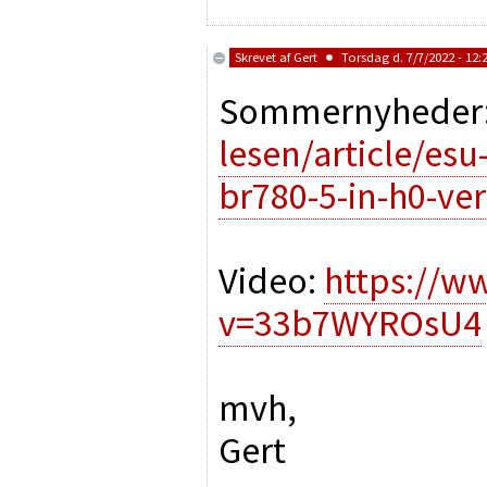
Skrevet af
Gert
Torsdag d. 7/7/2022 - 12:
Sommernyheder
lesen/article/es
br780-5-in-h0-ve
Video:
https://w
v=33b7WYROsU4
mvh,
Gert