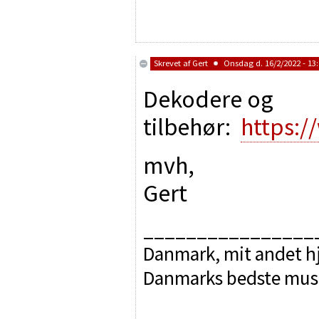
Skrevet af
Gert
Onsdag d. 16/2/2022 - 13
Dekodere og
tilbehør:
https:
mvh,
Gert
________________
Danmark, mit andet hj
Danmarks bedste mus