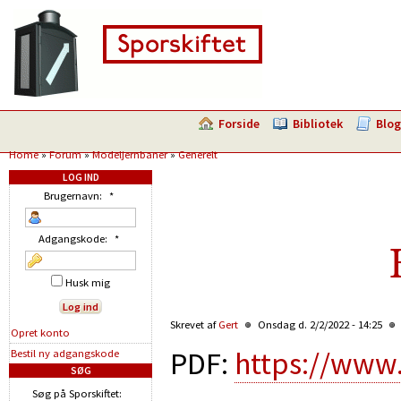
Forside
Bibliotek
Blog
Home
»
Forum
»
Modeljernbaner
»
Generelt
LOG IND
Brugernavn:
*
Adgangskode:
*
Husk mig
Skrevet af
Gert
Onsdag d. 2/2/2022 - 14:25
Opret konto
PDF:
https://www
Bestil ny adgangskode
SØG
Søg på Sporskiftet: