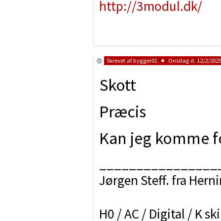
http://3modul.dk/
Skrevet af
bygger01
Onsdag d. 12/2/2025 
Skott
Præcis
Kan jeg komme fo
________________
Jørgen Steff. fra Hern
H0 / AC / Digital / K sk