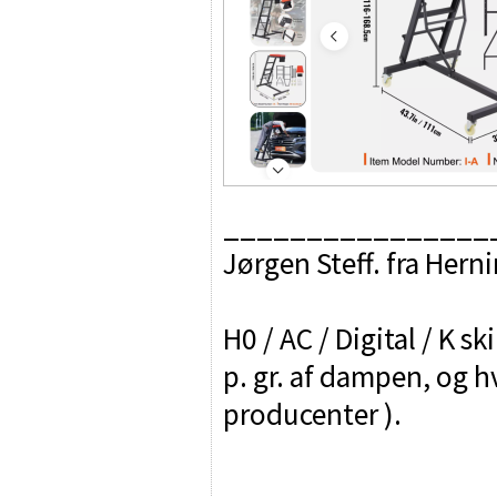
________________
Jørgen Steff. fra Hern
H0 / AC / Digital / K sk
p. gr. af dampen, og h
producenter ).