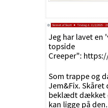
Skrevet af
Skott
Tirsdag d. 11/2/2025 - 23
Jeg har lavet en 
topside
Creeper": https
Som trappe og dæk
Jem&Fix. Skåret 
beklædt dækket 
kan ligge på den.