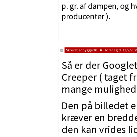
p. gr. af dampen, og h
producenter ).
Skrevet af
bygger01
Torsdag d. 13/2/2025
Så er der Google
Creeper ( taget fr
mange mulighede
Den på billedet e
kræver en bredd
den kan vrides lid