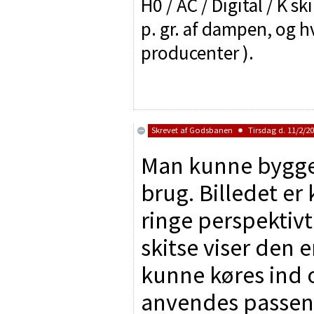
H0 / AC / Digital / K sk
p. gr. af dampen, og h
producenter ).
Skrevet af
Godsbanen
Tirsdag d. 11/2/20
Man kunne bygge 
brug. Billedet er
ringe perspektiv
skitse viser den e
kunne køres ind 
anvendes passend