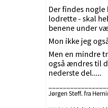
Der findes nogle 
lodrette - skal he
benene under vær
Mon ikke jeg også
Men en mindre t
også ændres til d
nederste del.....
________________
Jørgen Steff. fra Hern