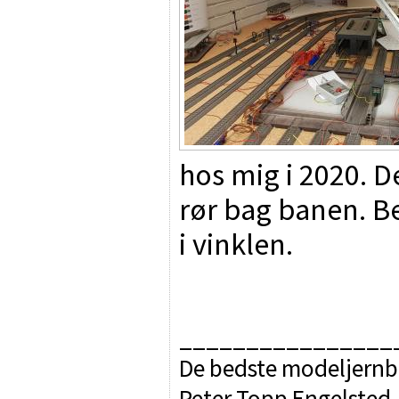
hos mig i 2020. D
rør bag banen. Be
i vinklen.
________________
De bedste modeljernb
Peter Topp Engelsted