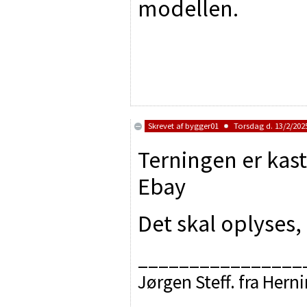
modellen.
Skrevet af
bygger01
Torsdag d. 13/2/2025
Terningen er kaste
Ebay
Det skal oplyses
________________
Jørgen Steff. fra Hern