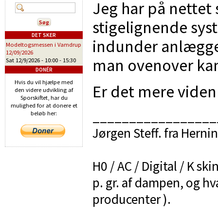
Jeg har på nettet 
stigelignende sys
DET SKER
indunder anlægget 
Modeltogsmessen i Vamdrup
12/09/2026
man ovenover kan
Sat 12/9/2026 -
10:00
-
15:30
DONÉR
Hvis du vil hjælpe med
Er det mere viden e
den videre udvikling af
Sporskiftet, har du
mulighed for at donere et
_________________
beløb her:
Jørgen Steff. fra Herni
H0 / AC / Digital / K ski
p. gr. af dampen, og hv
producenter ).