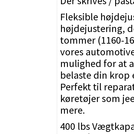
Der skrives / pås
Fleksible højdeju
højdejustering, d
tommer (1160-168
vores automotive
mulighed for at 
belaste din krop 
Perfekt til repar
køretøjer som jee
mere.
400 lbs Vægtkapac