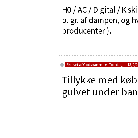
H0 / AC / Digital / K sk
p. gr. af dampen, og h
producenter ).
Skrevet af
Godsbanen
Torsdag d. 13/2/20
Tillykke med købe
gulvet under ba