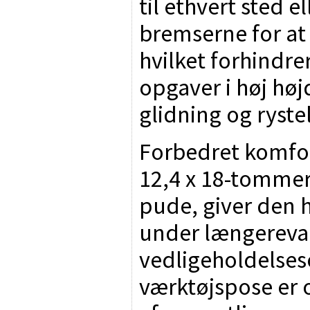
til ethvert sted e
bremserne for at 
hvilket forhindre
opgaver i høj højd
glidning og rystel
Forbedret komfor
12,4 x 18-tommer
pude, giver den 
under længerev
vedligeholdelses
værktøjspose er o