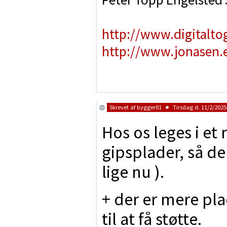
http://www.digitalto
http://www.jonasen.
Skrevet af
bygger01
Tirsdag d. 11/2/2025 
Hos os leges i et
gipsplader, så der
lige nu ).
+ der er mere p
til at få støtte.