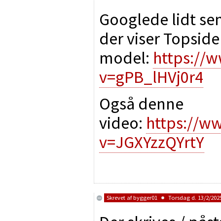
Googlede lidt sen
der viser Topsid
model:
https://
v=gPB_lHVj0r4
Også denne
video:
https://w
v=JGXYzzQYrtY
Skrevet af
bygger01
Torsdag d. 13/2/2025