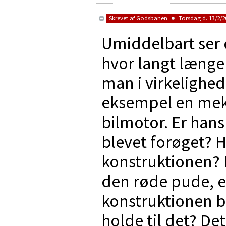
Skrevet af
Godsbanen
Torsdag d. 13/2/20
Umiddelbart ser 
hvor langt længe
man i virkelighed
eksempel en meka
bilmotor. Er hans
blevet forøget? H
konstruktionen? 
den røde pude, er
konstruktionen bå
holde til det? D