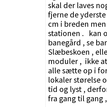
skal der laves nog
fjerne de yderste
cm i breden men e
stationen . kan 
banegård , se ba
Slæbeskoen , ell
moduler , ikke a
alle sætte op i fo
lokaler størelse
tid og lyst , derf
fra gang til gang ,