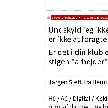
Skrevet af
bygger01
Torsdag d. 13/2/2025
Undskyld jeg ikke
er ikke at foragte a
Er det i din klub
stigen "arbejder"
________________
Jørgen Steff. fra Hern
H0 / AC / Digital / K sk
p. gr. af dampen, og h