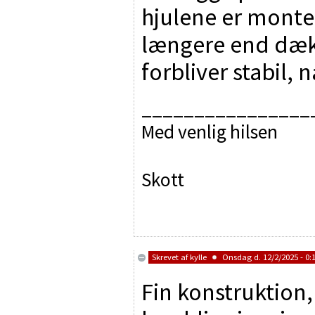
hjulene er monter
længere end dæk
forbliver stabil,
________________
Med venlig hilsen
Skott
Skrevet af
kylle
Onsdag d. 12/2/2025 - 0:
Fin konstruktion