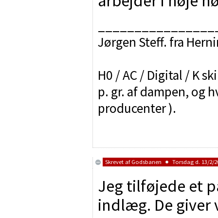
arbejder i høje hø
________________
Jørgen Steff. fra Hern
H0 / AC / Digital / K sk
p. gr. af dampen, og h
producenter ).
Skrevet af
Godsbanen
Torsdag d. 13/2/20
Jeg tilføjede et 
indlæg. De giver 