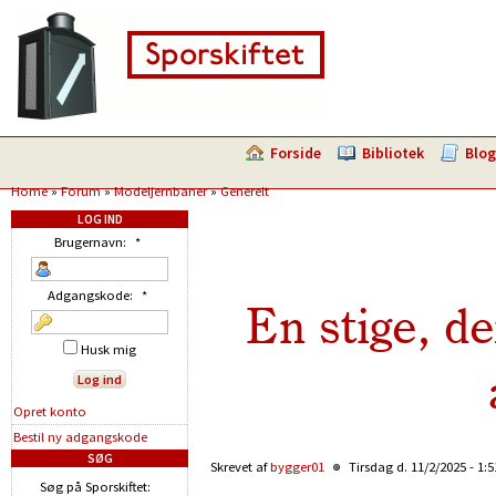
Forside
Bibliotek
Blog
Home
»
Forum
»
Modeljernbaner
»
Generelt
LOG IND
Brugernavn:
*
Adgangskode:
*
En stige, d
Husk mig
Opret konto
Bestil ny adgangskode
SØG
Skrevet af
bygger01
Tirsdag d. 11/2/2025 - 1:
Søg på Sporskiftet: