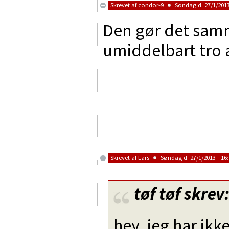
Skrevet af
condor-9
Søndag d. 27/1/2013
Den gør det samm
umiddelbart tro a
Skrevet af
Lars
Søndag d. 27/1/2013 - 16
tøf tøf
skrev
hey, jeg har ikk