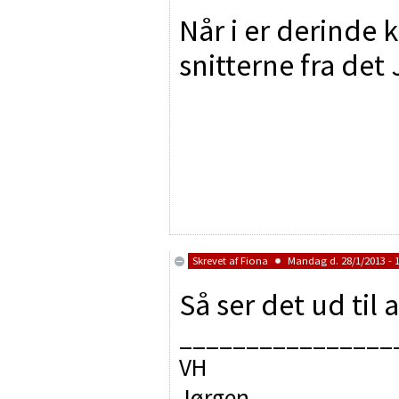
Når i er derinde k
snitterne fra de
Skrevet af
Fiona
Mandag d. 28/1/2013 - 1
Så ser det ud til 
________________
VH
Jørgen