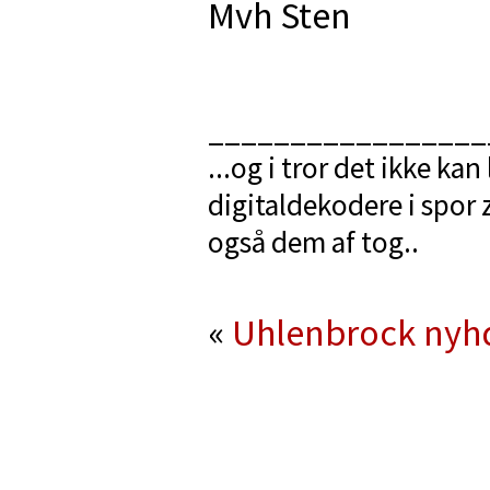
Mvh Sten
_________________
...og i tror det ikke ka
digitaldekodere i spor 
også dem af tog..
«
Uhlenbrock nyh