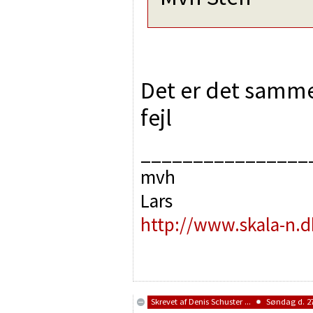
Det er det samme
fejl
________________
mvh
Lars
http://www.skala-n.d
Skrevet af
Denis Schuster ...
Søndag d. 27