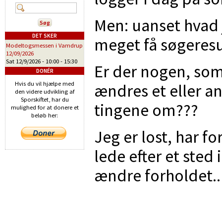
Men: uanset hvad je
DET SKER
meget få søgeresul
Modeltogsmessen i Vamdrup
12/09/2026
Sat 12/9/2026 -
10:00
-
15:30
Er der nogen, som
DONÉR
Hvis du vil hjælpe med
ændres et eller an
den videre udvikling af
Sporskiftet, har du
tingene om???
mulighed for at donere et
beløb her:
Jeg er lost, har f
lede efter et sted 
ændre forholdet..