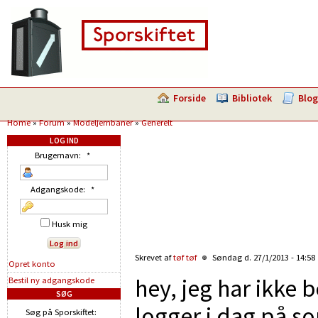
Forside
Bibliotek
Blog
Home
»
Forum
»
Modeljernbaner
»
Generelt
LOG IND
Brugernavn:
*
Adgangskode:
*
Husk mig
Skrevet af
tøf tøf
Søndag d. 27/1/2013 - 14:58
Opret konto
hey, jeg har ikke 
Bestil ny adgangskode
SØG
logger i dag på so
Søg på Sporskiftet: