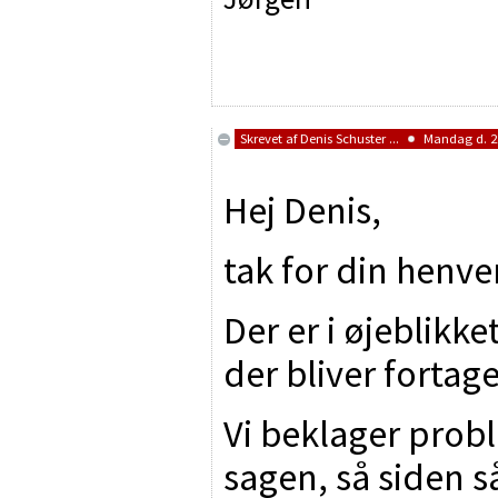
Skrevet af
Denis Schuster ...
Mandag d. 28
Hej Denis,
tak for din henve
Der er i øjeblik
der bliver fortag
Vi beklager prob
sagen, så siden s