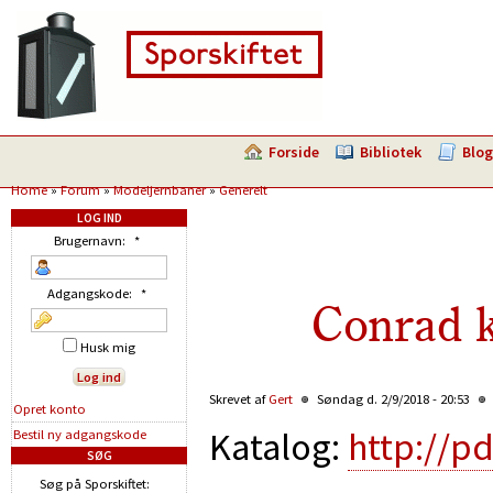
Forside
Bibliotek
Blog
Home
»
Forum
»
Modeljernbaner
»
Generelt
LOG IND
Brugernavn:
*
Adgangskode:
*
Conrad 
Husk mig
Skrevet af
Gert
Søndag d. 2/9/2018 - 20:53
Opret konto
Katalog:
http://pd
Bestil ny adgangskode
SØG
Søg på Sporskiftet: