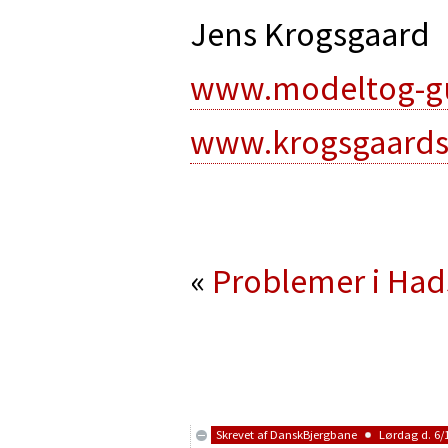
Jens Krogsgaard
www.modeltog-g
www.krogsgaard
«
Problemer i Had
Skrevet af
DanskBjergbane
Lørdag d. 6/1