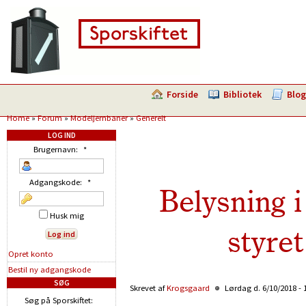
Forside
Bibliotek
Blog
Home
»
Forum
»
Modeljernbaner
»
Generelt
LOG IND
Brugernavn:
*
Adgangskode:
*
Belysning 
Husk mig
styret
Opret konto
Bestil ny adgangskode
SØG
Skrevet af
Krogsgaard
Lørdag d. 6/10/2018 - 
Søg på Sporskiftet: