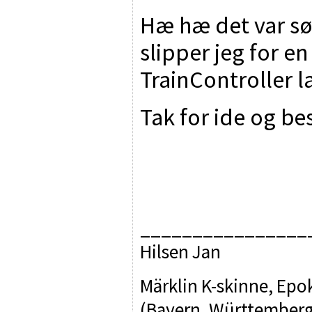
Hæ hæ det var sør
slipper jeg for 
TrainController 
Tak for ide og be
________________
Hilsen Jan
Märklin K-skinne, Epok
(Bayern, Württemberg, 