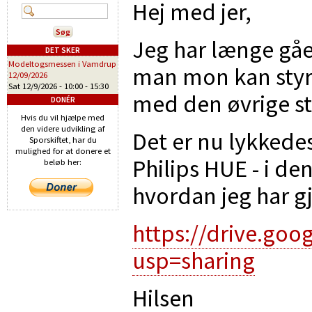
Hej med jer,
Jeg har længe gåe
DET SKER
Modeltogsmessen i Vamdrup
man mon kan styr
12/09/2026
Sat 12/9/2026 -
10:00
-
15:30
med den øvrige st
DONÉR
Hvis du vil hjælpe med
den videre udvikling af
Det er nu lykkedes
Sporskiftet, har du
mulighed for at donere et
Philips HUE - i de
beløb her:
hvordan jeg har g
https://drive.go
usp=sharing
Hilsen