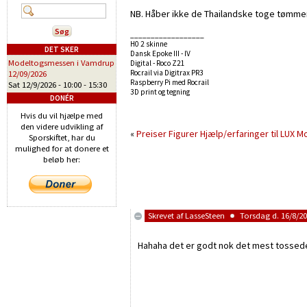
NB. Håber ikke de Thailandske toge tømmer
__________________
H0 2 skinne
DET SKER
Dansk Epoke III - IV
Modeltogsmessen i Vamdrup
Digital - Roco Z21
Rocrail via Digitrax PR3
12/09/2026
Raspberry Pi med Rocrail
Sat 12/9/2026 -
10:00
-
15:30
3D print og tegning
DONÉR
Hvis du vil hjælpe med
den videre udvikling af
«
Preiser Figurer
Hjælp/erfaringer til LUX M
Sporskiftet, har du
mulighed for at donere et
beløb her:
Skrevet af
LasseSteen
Torsdag d. 16/8/20
Hahaha det er godt nok det mest tossede