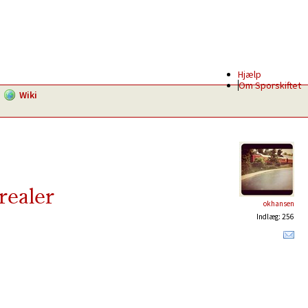
Hjælp
Om Sporskiftet
Wiki
realer
okhansen
Indlæg: 256