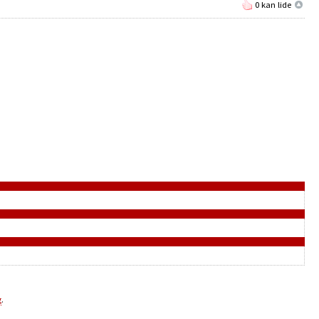
0 kan lide
g
.