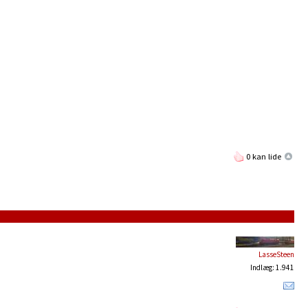
0 kan lide
LasseSteen
Indlæg: 1.941