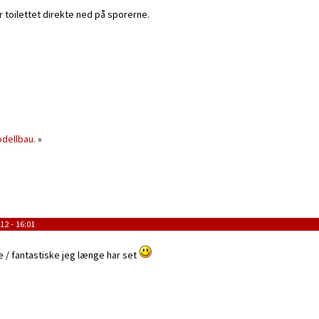
 toilettet direkte ned på sporerne.
odellbau.
»
12 - 16:01
 / fantastiske jeg længe har set