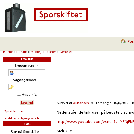
For
Home
»
Forum
»
Modeljernbaner
»
Generelt
LOG IND
Brugernavn:
*
Adgangskode:
*
Husk mig
Skrevet af
okhansen
Torsdag d. 16/8/2012 - 1
Opret konto
Nedenstående link viser på bedste vis, hvo
Bestil ny adgangskode
http://www.youtube.com/watch?v=MENjFkE
SØG
Mvh. Ole
Søg på Sporskiftet: