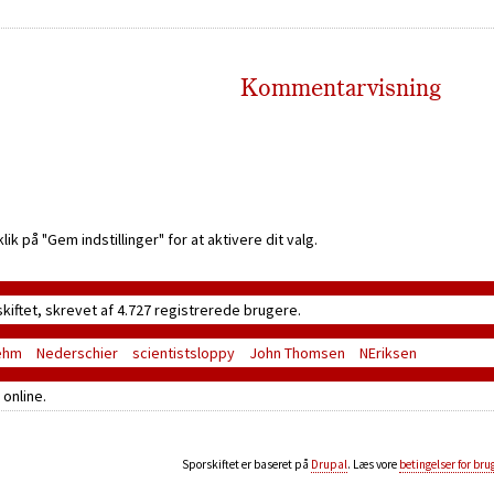
Kommentarvisning
k på "Gem indstillinger" for at aktivere dit valg.
skiftet, skrevet af 4.727 registrerede brugere.
ehm
Nederschier
scientistsloppy
John Thomsen
NEriksen
online.
Sporskiftet er baseret på
Drupal
. Læs vore
betingelser for bru