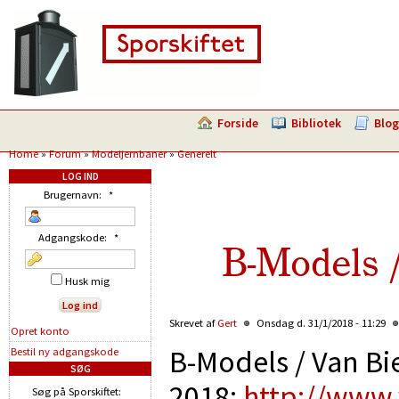
Forside
Bibliotek
Blog
Home
»
Forum
»
Modeljernbaner
»
Generelt
LOG IND
Brugernavn:
*
Adgangskode:
*
B-Models /
Husk mig
Skrevet af
Gert
Onsdag d. 31/1/2018 - 11:29
Opret konto
B-Models / Van Bie
Bestil ny adgangskode
SØG
2018:
http://www.
Søg på Sporskiftet: