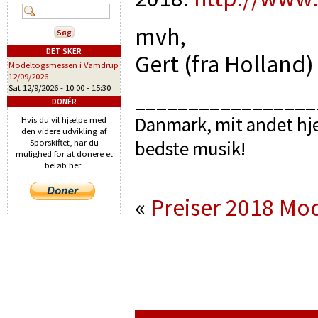
mvh,
DET SKER
Gert (fra Holland)
Modeltogsmessen i Vamdrup
12/09/2026
Sat 12/9/2026 -
10:00
-
15:30
_________________
DONÉR
Danmark, mit andet hje
Hvis du vil hjælpe med
den videre udvikling af
bedste musik!
Sporskiftet, har du
mulighed for at donere et
beløb her:
«
Preiser 2018
Mod