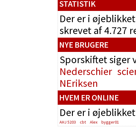
STATISTIK
Der er i øjeblikke
skrevet af 4.727 
NYE BRUGERE
Sporskiftet siger
Nederschier
scie
NEriksen
HVEM ER ONLINE
Der er i øjeblikke
AHJ 5203
cbt
Alex
bygger01