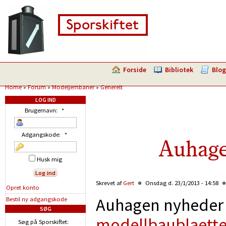
Forside
Bibliotek
Blog
Home
»
Forum
»
Modeljernbaner
»
Generelt
LOG IND
Brugernavn:
*
Adgangskode:
*
Auhage
Husk mig
Skrevet af
Gert
Onsdag d. 23/1/2013 - 14:58
Opret konto
Auhagen nyheder
Bestil ny adgangskode
SØG
modellbaublaett
Søg på Sporskiftet: