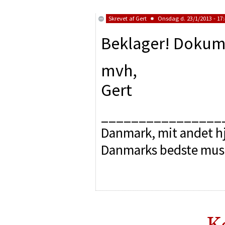
Skrevet af
Gert
Onsdag d. 23/1/2013 - 17
Beklager! Dokum
mvh,
Gert
________________
Danmark, mit andet hj
Danmarks bedste mus
K