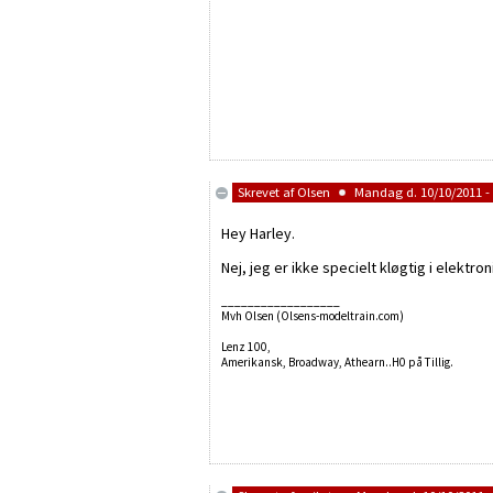
Skrevet af
Olsen
Mandag d. 10/10/2011 - 
Hey Harley.
Nej, jeg er ikke specielt kløgtig i elektr
__________________
Mvh Olsen (Olsens-modeltrain.com)
Lenz 100,
Amerikansk, Broadway, Athearn..H0 på Tillig.