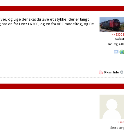
over, og Lige der skal du lave et stykke, der er langt
eg har en fra Lenz LK200, og en fra ABC modeltog, og De
HNE3003
sælger
Indlæg: 448
0 kan lide
Olsen
Svendborg