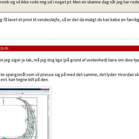
ektronik og vil ikke rode mig ud i noget pt. Men en skønne dag når jeg har r
 få lavet et print til vendesløjfe, så er det da muligt du kan købe en færdi
23:03
den jeg siger ja tak, må jeg dog lige (på grund af uvidenhed) høre om dine
 spørgsmål som vil presse sig på med det samme, det lyder: Hvordan skal
evt. kan tegne lidt på den.