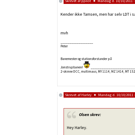
Skrevet af
ppilot
Mandag d. 10/10/2011 -
Kender ikke Tamsen, men har selv LDT i 
mvh
__________________
Peter
Banemester og stationsforstander på
Jonstrupbanen!
________________________
2-skinne DCC, multimaus, MY 1114, MZ 1414, MT 152
Skrevet af
Harley
Mandag d. 10/10/2011 -
Olsen
skrev:
Hey Harley.