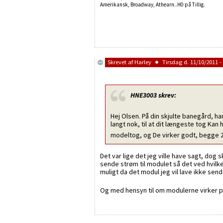
Amerikansk, Broadway, Athearn..H0 på Tillig.
Skrevet af
Harley
Tirsdag d. 11/10/2011 -
HNE3003
skrev:
Hej Olsen. På din skjulte banegård, har
langt nok, til at dit længeste tog Kan
modeltog, og De virker godt, begge 2
Det var lige det jeg ville have sagt, dog
sende strøm til modulet så det ved hvilk
muligt da det modul jeg vil lave ikke sen
Og med hensyn til om modulerne virker på