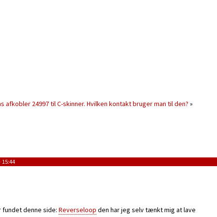
ns afkobler 24997 til C-skinner. Hvilken kontakt bruger man til den?
»
 15:44
ar fundet denne side:
Reverseloop
den har jeg selv tænkt mig at lave