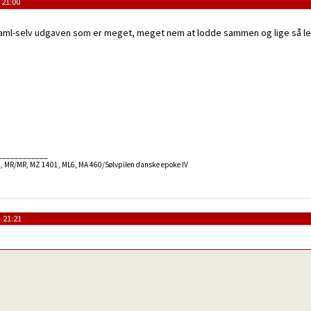
 21:00
saml-selv udgaven som er meget, meget nem at lodde sammen og lige så let
____________
, MR/MR, MZ 1401, ML6, MA 460/Sølvpilen danske epoke IV
 21:21