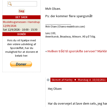
Mvh Olsen.
Ps: der kommer flere spørgsmål!
DET SKER
Modeltogsmessen i Vamdrup
__________________
12/09/2026
Mvh Olsen (Olsens-modeltrain.com)
Sat 12/9/2026 -
10:00
-
15:30
Lenz 100,
DONÉR
Amerikansk, Broadway, Athearn..H0 på Tillig.
Hvis du vil hjælpe med
den videre udvikling af
Sporskiftet, har du
«
Hvilken tråd til sporskifte servoer?
Märkli
mulighed for at donere et
beløb her:
Skrevet af
Harley
Mandag d. 10/10/2011 -
Hej Olsen
Har du overvejet at lave dem selv, jeg h