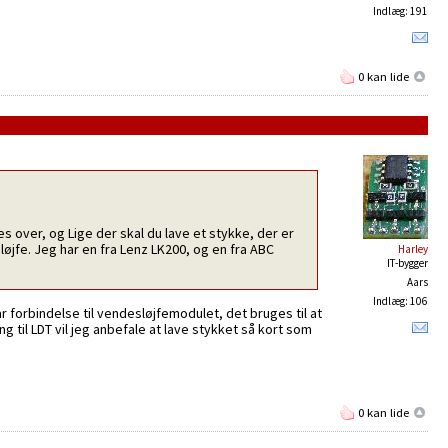
Indlæg: 191
0 kan lide
res over, og Lige der skal du lave et stykke, der er
løjfe. Jeg har en fra Lenz LK200, og en fra ABC
Harley
IT-bygger
Aars
Indlæg: 106
r forbindelse til vendesløjfemodulet, det bruges til at
til LDT vil jeg anbefale at lave stykket så kort som
0 kan lide