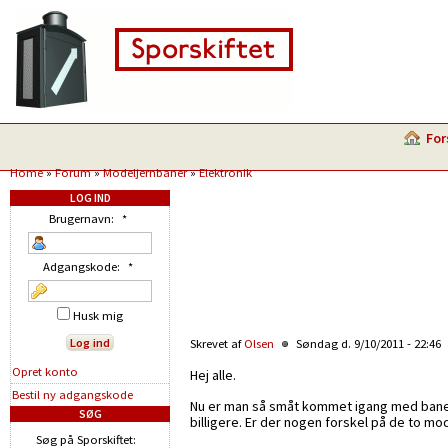
For
Home
»
Forum
»
Modeljernbaner
»
Elektronik
LOG IND
Brugernavn:
*
Adgangskode:
*
Husk mig
Skrevet af
Olsen
Søndag d. 9/10/2011 - 22:46
Opret konto
Hej alle.
Bestil ny adgangskode
Nu er man så småt kommet igang med banen. 
SØG
billigere. Er der nogen forskel på de to mo
Søg på Sporskiftet: