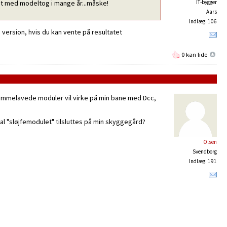
odet med modeltog i mange år...måske!
IT-bygger
Aars
Indlæg: 106
g version, hvis du kan vente på resultatet
0 kan lide
 hjemmelavede moduler vil virke på min bane med Dcc,
 "sløjfemodulet" tilsluttes på min skyggegård?
Olsen
Svendborg
Indlæg: 191