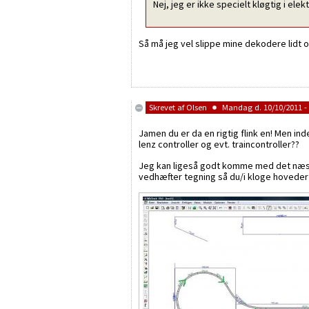
Nej, jeg er ikke specielt kløgtig i el
Så må jeg vel slippe mine dekodere lidt og
Skrevet af
Olsen
Mandag d. 10/10/2011 - 
Jamen du er da en rigtig flink en! Men in
lenz controller og evt. traincontroller??
Jeg kan ligeså godt komme med det næste
vedhæfter tegning så du/i kloge hoveder 