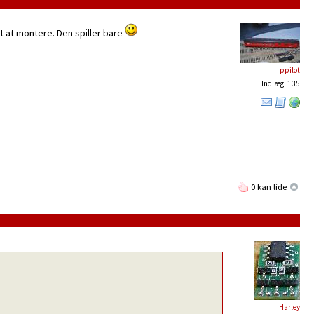
 at montere. Den spiller bare
ppilot
Indlæg: 135
0 kan lide
Harley