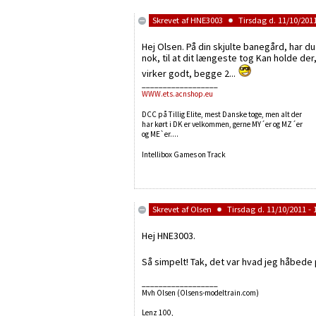
Skrevet af
HNE3003
Tirsdag d. 11/10/2011
Hej Olsen. På din skjulte banegård, har du
nok, til at dit længeste tog Kan holde de
virker godt, begge 2...
__________________
WWW.ets.acnshop.eu
DCC på Tillig Elite, mest Danske toge, men alt der
har kørt i DK er velkommen, gerne MY´er og MZ´er
og ME`er....
Intellibox Games on Track
Skrevet af
Olsen
Tirsdag d. 11/10/2011 - 
Hej HNE3003.
Så simpelt! Tak, det var hvad jeg håbede
__________________
Mvh Olsen (Olsens-modeltrain.com)
Lenz 100,