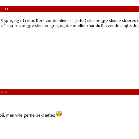
 - 8:16
 5 spor, og et retur. Der hvor de bliver til (retur) skal begge skinne skæres 
r, så skæres begge skinner igen, og der imellem har du Din vende sløjfe. J
10:00
 på, men ville gerne bekræftes