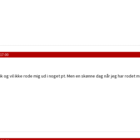
17:00
onik og vil ikke rode mig ud i noget pt. Men en skønne dag når jeg har rodet