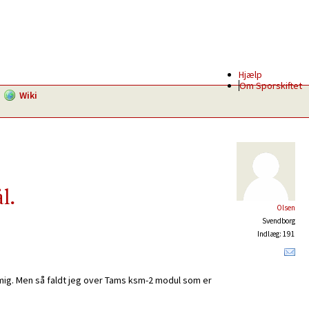
Hjælp
Om Sporskiftet
Wiki
l.
Olsen
Svendborg
Indlæg: 191
 mig. Men så faldt jeg over Tams ksm-2 modul som er