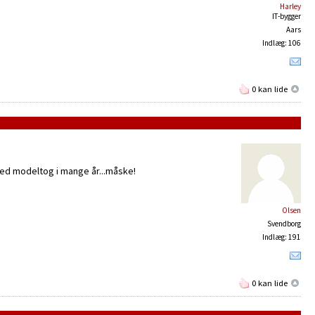
Harley
IT-bygger
Aars
Indlæg: 106
0 kan lide
 med modeltog i mange år...måske!
Olsen
Svendborg
Indlæg: 191
0 kan lide