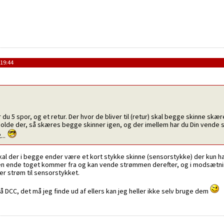
 19:44
 du 5 spor, og et retur. Der hvor de bliver til (retur) skal begge skinne skæ
 holde der, så skæres begge skinner igen, og der imellem har du Din vende s
...
 skal der i begge ender være et kort stykke skinne (sensorstykke) der kun ha
en ende toget kommer fra og kan vende strømmen derefter, og i modsætning 
der strøm til sensorstykket.
 DCC, det må jeg finde ud af ellers kan jeg heller ikke selv bruge dem