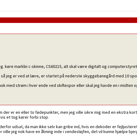
7
æg. køre marklin c-skinne, CS60215, alt skal være digitalt og computerstyret
 så jeg er ved at lære, er startet på nederste skyggebanegård med 10 spor
ok med strøm i hver ende ved skiftespor eller skal jeg havde en i midten 
m der er en eller to fødepunkter, men jeg ville sikre mig med en ekstra kor
is et tog kører forbi stop.
for udsat, da man ikke selv kan gribe ind, hvis en dekoder er fejljusteret e
ville jeg nok have en åbning inde i vendesløjfen, det vil kunne hjælpe bje