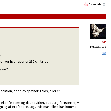
0 kan lide
bqg
Indlæg: 1.102
,
, hvor hver spor er 230 cm langt
også??
t sektion, der blev spændingsløs, eller en
ller fejlramt og det bevirker, at et tog fortsætter, vil
rgning af et afsporet tog, hvis man ellers kan komme