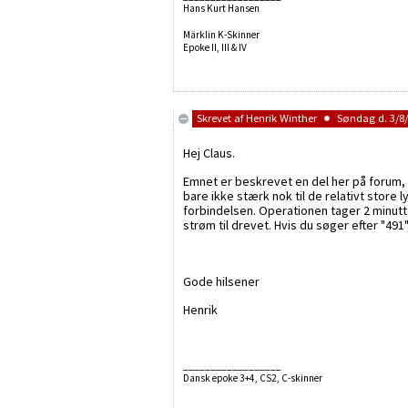
Hans Kurt Hansen
Märklin K-Skinner
Epoke II, III & IV
Skrevet af
Henrik Winther
Søndag d. 3/8/
Hej Claus.
Emnet er beskrevet en del her på forum, me
bare ikke stærk nok til de relativt store 
forbindelsen. Operationen tager 2 minutte
strøm til drevet. Hvis du søger efter "491"
Gode hilsener
Henrik
__________________
Dansk epoke 3+4, CS2, C-skinner