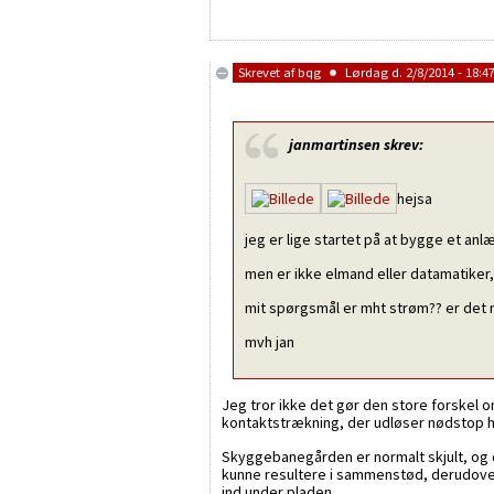
Skrevet af
bqg
Lørdag d. 2/8/2014 - 18:4
janmartinsen
skrev:
hejsa
jeg er lige startet på at bygge et anl
men er ikke elmand eller datamatiker,
mit spørgsmål er mht strøm?? er det n
mvh jan
Jeg tror ikke det gør den store forskel o
kontaktstrækning, der udløser nødstop hv
Skyggebanegården er normalt skjult, og der
kunne resultere i sammenstød, derudover 
ind under pladen.