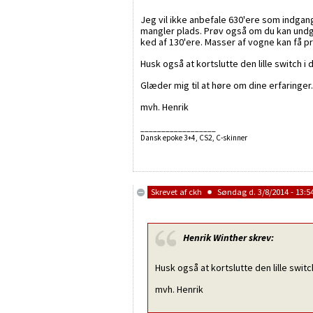
Jeg vil ikke anbefale 630'ere som indgan
mangler plads. Prøv også om du kan undgå
ked af 130'ere. Masser af vogne kan få p
Husk også at kortslutte den lille switch i 
Glæder mig til at høre om dine erfaringer.
mvh. Henrik
__________________
Dansk epoke 3+4, CS2, C-skinner
Skrevet af
ckh
Søndag d. 3/8/2014 - 13:5
Henrik Winther
skrev:
Husk også at kortslutte den lille switc
mvh. Henrik