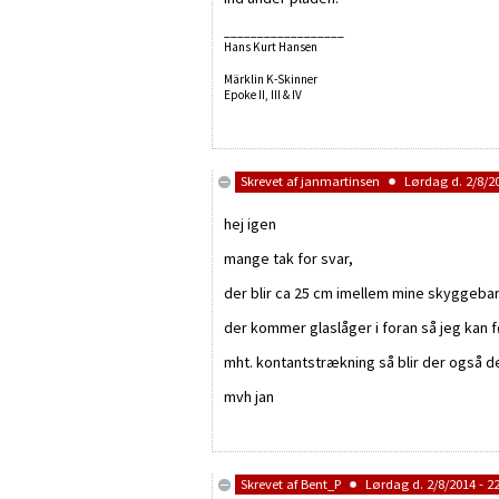
__________________
Hans Kurt Hansen
Märklin K-Skinner
Epoke II, III & IV
Skrevet af
janmartinsen
Lørdag d. 2/8/20
hej igen
mange tak for svar,
der blir ca 25 cm imellem mine skyggeban
der kommer glaslåger i foran så jeg kan
mht. kontantstrækning så blir der også de
mvh jan
Skrevet af
Bent_P
Lørdag d. 2/8/2014 - 22