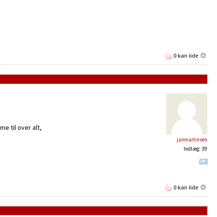
0 kan lide
e til over alt,
janmartinsen
Indlæg: 39
0 kan lide