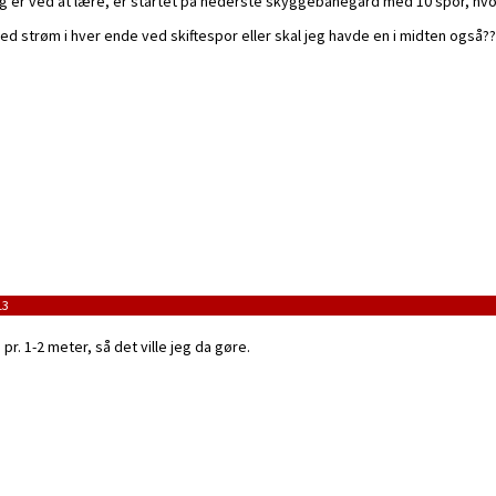
eg er ved at lære, er startet på nederste skyggebanegård med 10 spor, hvo
d strøm i hver ende ved skiftespor eller skal jeg havde en i midten også??
13
r. 1-2 meter, så det ville jeg da gøre.