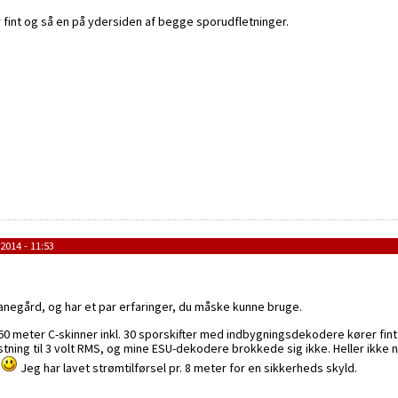
er fint og så en på ydersiden af begge sporudfletninger.
2014 - 11:53
negård, og har et par erfaringer, du måske kunne bruge.
 60 meter C-skinner inkl. 30 sporskifter med indbygningsdekodere kører fi
stning til 3 volt RMS, og mine ESU-dekodere brokkede sig ikke. Heller ikke n
e
Jeg har lavet strømtilførsel pr. 8 meter for en sikkerheds skyld.