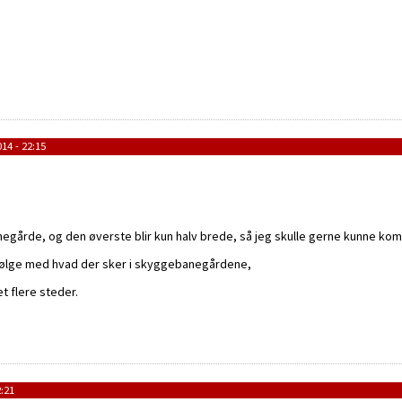
14 - 22:15
egårde, og den øverste blir kun halv brede, så jeg skulle gerne kunne komm
 følge med hvad der sker i skyggebanegårdene,
t flere steder.
:21