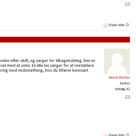
0 kan lide
olen efter skift, og sørger for tilbagekobling. Den er
et med at virke. En lille lus sørger for at reetablere
kring mod nedsmeltning, hvis du tilfører konstant
Henrik Winther
Aarhus
Indlæg: 42
0 kan lide