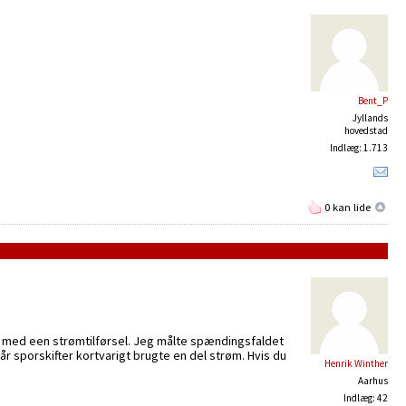
Bent_P
Jyllands
hovedstad
Indlæg: 1.713
0 kan lide
nt med een strømtilførsel. Jeg målte spændingsfaldet
år sporskifter kortvarigt brugte en del strøm. Hvis du
Henrik Winther
Aarhus
Indlæg: 42