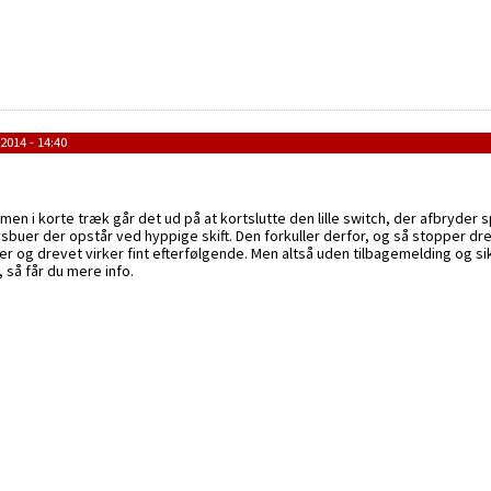
2014 - 14:40
n i korte træk går det ud på at kortslutte den lille switch, der afbryder sp
lysbuer der opstår ved hyppige skift. Den forkuller derfor, og så stopper drev
r og drevet virker fint efterfølgende. Men altså uden tilbagemelding og si
, så får du mere info.