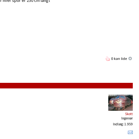
r hver spor er 230 cm langt
0 kan lide
Skott
Ingeniør
Indlæg: 1.959