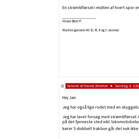
En strømtilførsel i midten af hvert spor 
__________________
Hilsen Bent P.
Märklin gennem 40 år, M, K og C-skinner
Skrevet af
Henrik Winther
Søndag d. 3/8/
Hej Jan.
Jeg har også lige rodet med en skyggeba
Jeg har lavet forsøg med strømtilførsel.
på det fjerneste sted inkl. lokomotivbela
kører 5-dobbelt traktion går det nok ikk