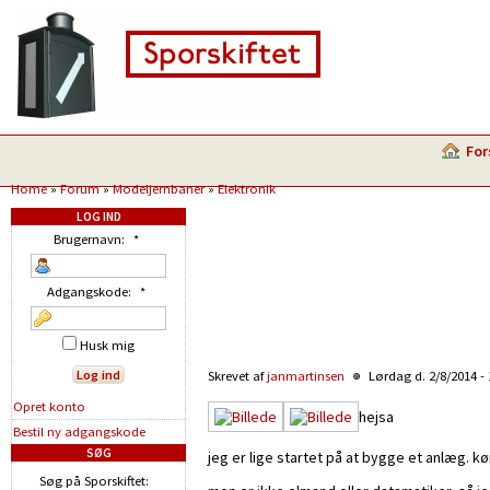
For
Home
»
Forum
»
Modeljernbaner
»
Elektronik
LOG IND
Brugernavn:
*
Adgangskode:
*
Husk mig
Skrevet af
janmartinsen
Lørdag d. 2/8/2014 -
Opret konto
hejsa
Bestil ny adgangskode
SØG
jeg er lige startet på at bygge et anlæg. k
Søg på Sporskiftet: