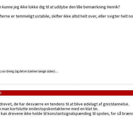
 kunne jeg ikke lokke dig til at uddybe den lille bemærkning Henrik?
ne er temmeligt ustabile, skifter ikke altid helt over, eller svigter helt no
g var dreng (og det er dælme længe siden)...
8
drevet, de har desværre en tendens til at blive ødelagt af gnistdannelse.
an man kortslutte endestopskontakterne med en klat tin.
n drevene ikke holde til konstantsignalspænding til spolen, for så brænd