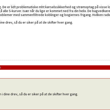
g. De er lidt problematiske mht kørselssikkerhed og strømoptag på visse lo
 alle S-kurver. Især når du lige er kommet ned fra din helix. De bagvedkø
roblemer med sammenfiltrede koblinger og bogiernes frigang. Hvilken radius
dine drev, så du er siker på at de skifter hver gang.
4
h i dine drev, så du er siker på at de skifter hver gang.