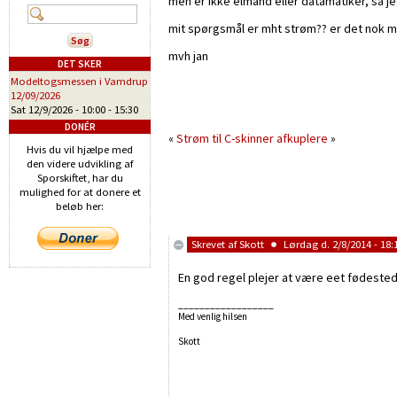
men er ikke elmand eller datamatiker, så j
mit spørgsmål er mht strøm?? er det nok me
mvh jan
DET SKER
Modeltogsmessen i Vamdrup
12/09/2026
Sat 12/9/2026 -
10:00
-
15:30
DONÉR
«
Strøm til C-skinner
afkuplere
»
Hvis du vil hjælpe med
den videre udvikling af
Sporskiftet, har du
mulighed for at donere et
beløb her:
Skrevet af
Skott
Lørdag d. 2/8/2014 - 18:
En god regel plejer at være eet fødested p
__________________
Med venlig hilsen
Skott