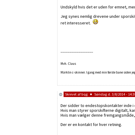
Undskyld hvis det er uden for emnet, men
Jeg synes nemlig drevene under sporskifter
ret interesseret.
__________________
Mvh. Claus
Märklin c-skinner. I gang med min første bane siden je
Skrevet af
bqg
Søndag d. 3/8/2014 - 14:3
Der sidder to endestopskontakter inde i 
Hvis man styrer sporskifterne digitalt, k
Hvis man vælger denne fremgangsmåde, ka
Der er en kontakt for hver retning.
__________________