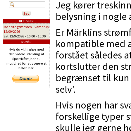
Jeg kører treskin
belysning i nogle
DET SKER
Modeltogsmessen i Vamdrup
Er Märklins strøm
12/09/2026
Sat 12/9/2026 -
10:00
-
15:30
kompatible med a
DONÉR
Hvis du vil hjælpe med
forstået således a
den videre udvikling af
Sporskiftet, har du
kortslutter den s
mulighed for at donere et
beløb her:
begrænset til kun
selv'.
Hvis nogen har sva
forskellige typer
skulle jeg gerne h