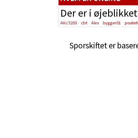
Der er i øjeblikke
AHJ 5203
cbt
Alex
bygger01
poulm
Sporskiftet er baser