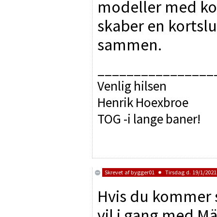
modeller med kob
skaber en kortsl
sammen.
________________
Venlig hilsen
Henrik Hoexbroe
TOG -i lange baner!
Skrevet af
bygger01
Tirsdag d. 19/1/2021 
Hvis du kommer så
vil i gang med Mä