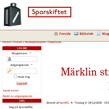
Forside
Bibliotek
Blog
Home
»
Forum
»
Modeljernbaner
»
Elektronik
LOG IND
Brugernavn:
*
Adgangskode:
*
Märklin s
Husk mig
Opret konto
Bestil ny adgangskode
SØG
Skrevet af
klpe001
Tirsdag d. 29/12/2020 - 19:
Søg på Sporskiftet: