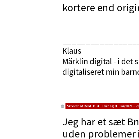
kortere end origi
________________
Klaus
Märklin digital - i det
digitaliseret min bar
Skrevet af
Bent_P
Lørdag d. 3/4/2021 - 23
Jeg har et sæt B
uden problemer i