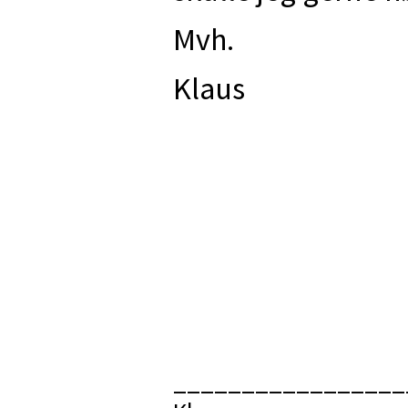
Mvh.
Klaus
_________________