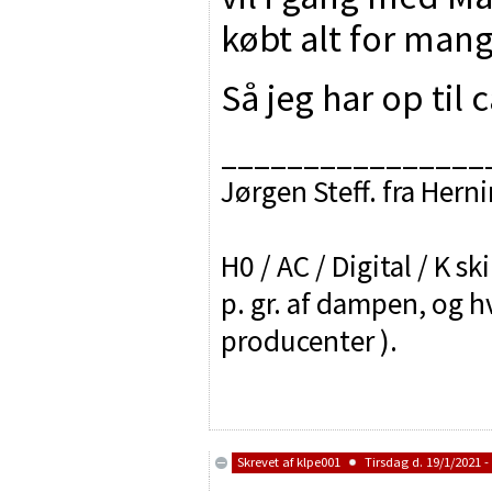
købt alt for man
Så jeg har op til 
________________
Jørgen Steff. fra Hern
H0 / AC / Digital / K sk
p. gr. af dampen, og h
producenter ).
Skrevet af
klpe001
Tirsdag d. 19/1/2021 -