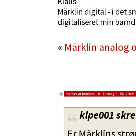
Klaus
Märklin digital - i det 
digitaliseret min barn
«
Märklin analog o
Skrevet af
hxmiesa
Tirsdag d. 19/1/2021 
klpe001
skre
Er Märklins str