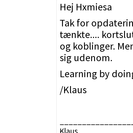
Hej Hxmiesa
Tak for opdaterin
tænkte.... korts
og koblinger. M
sig udenom.
Learning by doin
/Klaus
________________
Klaus