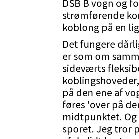
DSB B vogn og fo
strømførende kor
koblong på en li
Det fungere dårli
er som om samm
sideværts fleksib
koblingshoveder,
på den ene af vog
føres 'over på de
midtpunktet. Og 
sporet. Jeg tror