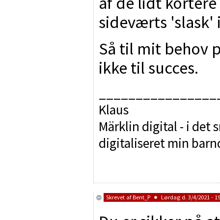
af de lidt korte
sideværts 'slask
Så til mit behov p
ikke til succes.
________________
Klaus
Märklin digital - i det
digitaliseret min bar
Skrevet af
Bent_P
Lørdag d. 3/4/2021 - 19