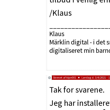
/Klaus
________________
Klaus
Märklin digital - i det
digitaliseret min bar
Skrevet af
klpe001
Lørdag d. 3/4/2021 - 1
Tak for svarene.
Jeg har installer