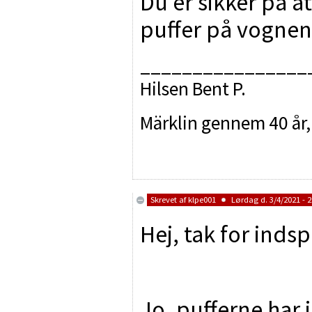
Du er sikker på 
puffer på vognen
________________
Hilsen Bent P.
Märklin gennem 40 år,
Skrevet af
klpe001
Lørdag d. 3/4/2021 - 2
Hej, tak for indspi
Jo, pufferne har