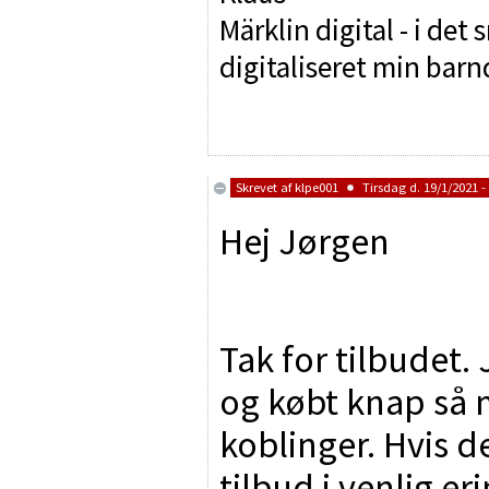
Märklin digital - i det
digitaliseret min bar
Skrevet af
klpe001
Tirsdag d. 19/1/2021 -
Hej Jørgen
Tak for tilbudet.
og købt knap så 
koblinger. Hvis de
tilbud i venlig er