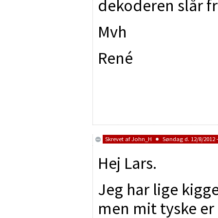
dekoderen slår f
Mvh
René
Skrevet af
John_H
Søndag d. 12/8/2012 -
Hej Lars.
Jeg har lige kigge
men mit tyske er 