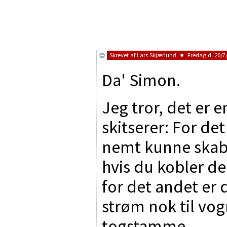
Skrevet af
Lars Skjærlund
Fredag d. 20/7/
Da' Simon.
Jeg tror, det er e
skitserer: For det
nemt kunne skab
hvis du kobler d
for det andet er d
strøm nok til vo
togstamme.