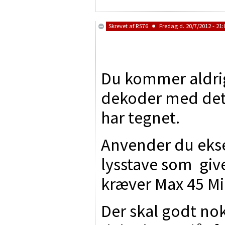
Skrevet af
RS76
Fredag d. 20/7/2012 - 21:
Du kommer aldrig
dekoder med det 
har tegnet.
Anvender du eks
lysstave som give
kræver Max 45 Mi
Der skal godt nok