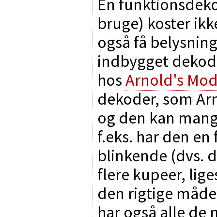
En funktionsdeko
bruge) koster ik
også få belysnin
indbygget dekode
hos
Arnold's Mod
dekoder, som Arn
og den kan mange
f.eks. har den en
blinkende (dvs. de
flere kupeer, lig
den rigtige måde
har også alle de 