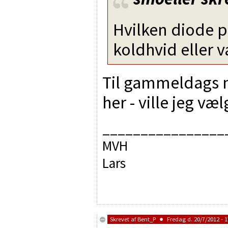
Hvilken diode p
koldhvid eller 
Til gammeldags n
her - ville jeg væ
________________
MVH
Lars
Skrevet af
Bent_P
Fredag d. 20/7/2012 - 1