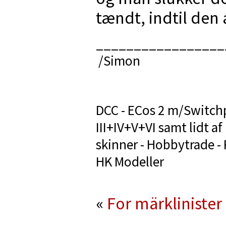
tændt, indtil den
_________________
/Simon
DCC - ECos 2 m/Switchp
III+IV+V+VI samt lidt a
skinner - Hobbytrade - Ro
HK Modeller
«
For märklinister