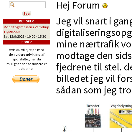
Hej Forum
Jeg vil snart i ga
DET SKER
Modeltogsmessen i Vamdrup
digitaliseringsopg
12/09/2026
Sat 12/9/2026 -
10:00
-
15:30
mine nærtrafik vo
DONÉR
Hvis du vil hjælpe med
modtage den sids
den videre udvikling af
Sporskiftet, har du
fjedrene til stel.
mulighed for at donere et
beløb her:
billedet jeg vil fo
sådan som jeg tro