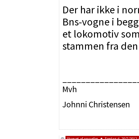
Der har ikke i no
Bns-vogne i beg
et lokomotiv som
stammen fra den
________________
Mvh
Johnni Christensen
Skrevet af
smoeller
Fredag d. 20/7/2012 -