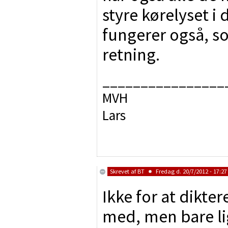
styre kørelyset i
fungerer også, so
retning.
________________
MVH
Lars
Skrevet af
BT
Fredag d. 20/7/2012 - 17:27
Ikke for at dikte
med, men bare li