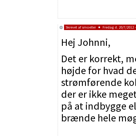
Skrevet af
smoeller
Fredag d. 20/7/2012 -
Hej Johnni,
Det er korrekt, me
højde for hvad de
strømførende kob
der er ikke meget
på at indbygge el
brænde hele møg
________________