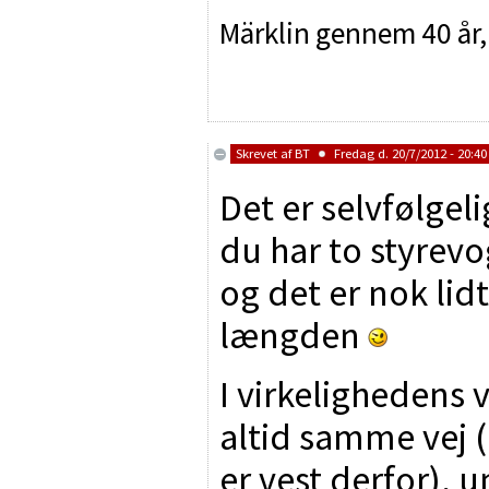
Märklin gennem 40 år,
Skrevet af
BT
Fredag d. 20/7/2012 - 20:40
Det er selvfølgeli
du har to styrevo
og det er nok lidt
længden
I virkelighedens
altid samme vej
er vest derfor), 