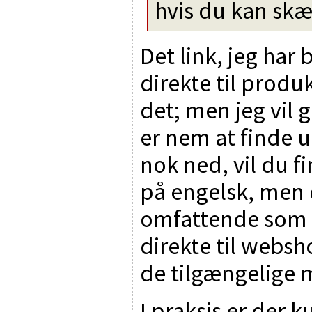
hvis du kan skæ
Det link, jeg har 
direkte til produ
det; men jeg vil g
er nem at finde ud
nok ned, vil du f
på engelsk, men 
omfattende som d
direkte til websh
de tilgængelige 
I praksis er der