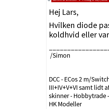
Hej Lars,
Hvilken diode pas
koldhvid eller v
________________
/Simon
DCC - ECos 2 m/Switch
III+IV+V+VI samt lidt 
skinner - Hobbytrade - R
HK Modeller