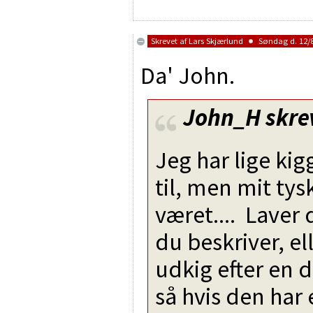
Skrevet af
Lars Skjærlund
Søndag d. 12/8
Da' John.
John_H
skre
Jeg har lige kig
til, men mit tys
været.... Laver
du beskriver, el
udkig efter en d
så hvis den har 