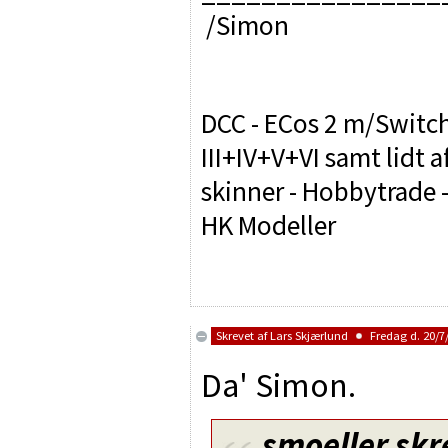
/Simon
DCC - ECos 2 m/Switch
III+IV+V+VI samt lidt 
skinner - Hobbytrade - R
HK Modeller
Skrevet af
Lars Skjærlund
Fredag d. 20/7/
Da' Simon.
smoeller
skr