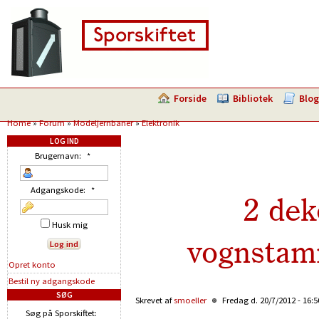
Forside
Bibliotek
Blog
Home
»
Forum
»
Modeljernbaner
»
Elektronik
LOG IND
Brugernavn:
*
Adgangskode:
*
2 dek
Husk mig
vognstam
Opret konto
Bestil ny adgangskode
SØG
Skrevet af
smoeller
Fredag d. 20/7/2012 - 16:
Søg på Sporskiftet: