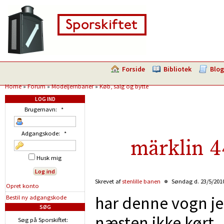
Forside
Bibliotek
Blog
Home
»
Forum
»
Modeljernbaner
»
Køb, salg og bytte
LOG IND
Brugernavn:
*
Adgangskode:
*
märklin 4
Husk mig
Skrevet af
stenlille banen
Søndag d. 23/5/2010
Opret konto
har denne vogn je
Bestil ny adgangskode
SØG
næsten ikke kørt.
Søg på Sporskiftet: