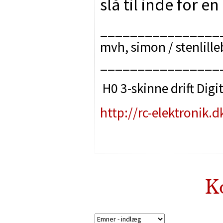
slå til inde for en
________________
mvh, simon / stenlill
________________
H0 3-skinne drift Digit
http://rc-elektronik.d
K