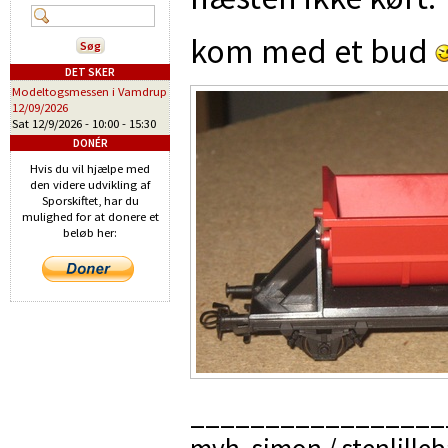
kom med et bud
DET SKER
Modeltogsmessen i Vamdrup
12/09/2026
Sat 12/9/2026 -
10:00
-
15:30
DONÉR
Hvis du vil hjælpe med
den videre udvikling af
Sporskiftet, har du
mulighed for at donere et
beløb her:
_________________