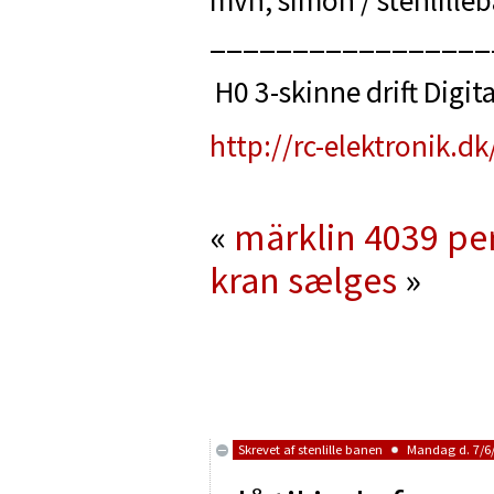
mvh, simon / stenlille
_________________
H0 3-skinne drift Digita
http://rc-elektronik.dk
«
märklin 4039 pe
kran sælges
»
Skrevet af
stenlille banen
Mandag d. 7/6/