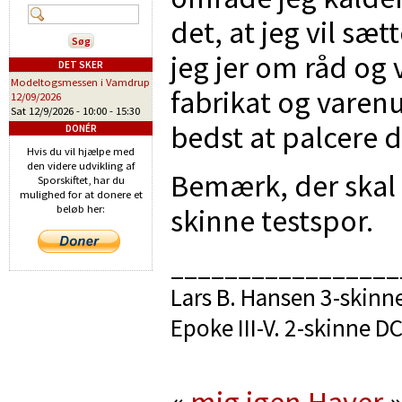
det, at jeg vil sæ
jeg jer om råd og
DET SKER
Modeltogsmessen i Vamdrup
fabrikat og varen
12/09/2026
Sat 12/9/2026 -
10:00
-
15:30
bedst at palcere 
DONÉR
Hvis du vil hjælpe med
den videre udvikling af
Bemærk, der skal 
Sporskiftet, har du
mulighed for at donere et
skinne testspor.
beløb her:
_________________
Lars B. Hansen 3-skinn
Epoke III-V. 2-skinne 
«
mig igen
Haver