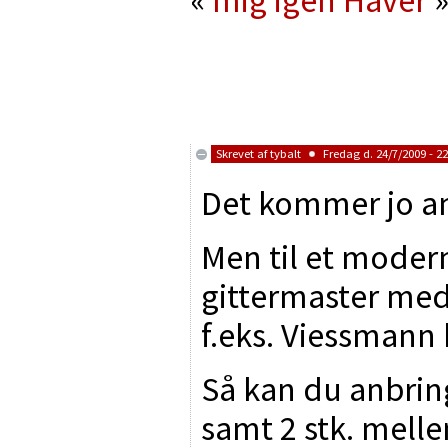
Skrevet af
tybalt
Fredag d. 24/7/2009 - 22
Det kommer jo a
Men til et moder
gittermaster med
f.eks. Viessmann 
Så kan du anbring
samt 2 stk. melle