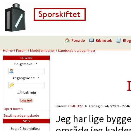
Forside
Bibliotek
Blog
Home
»
Forum
»
Modeljernbaner
»
Landskab og bygninger
LOG IND
Brugernavn:
*
Adgangskode:
*
Husk mig
Skrevet af
MH 322
Fredag d. 24/7/2009 - 22:46
Opret konto
Jeg har lige bygge
Bestil ny adgangskode
SØG
område jeg kalder
Søg på Sporskiftet: