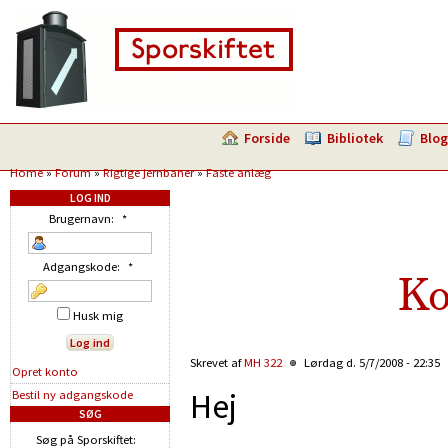
Forside
Bibliotek
Blog
Home
»
Forum
»
Rigtige jernbaner
»
Faste anlæg
LOG IND
Brugernavn:
*
Adgangskode:
*
Ko
Husk mig
Skrevet af
MH 322
Lørdag d. 5/7/2008 - 22:35
Opret konto
Hej
Bestil ny adgangskode
SØG
Søg på Sporskiftet: