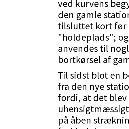
ved kurvens beg
den gamle station
tilsluttet kort f
"holdeplads"; og
anvendes til nog
bortkørsel af gam
Til sidst blot e
fra den nye statio
fordi, at det blev
uhensigtmæssigt a
på åben strækning