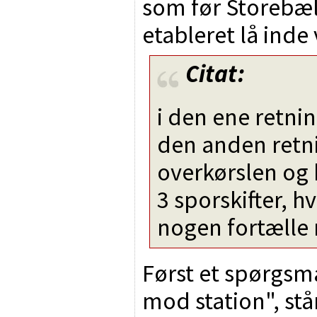
som før Storebæl
etableret lå inde
Citat:
i den ene retnin
den anden retni
overkørslen og 
3 sporskifter, h
nogen fortælle 
Først et spørgsmå
mod station", st