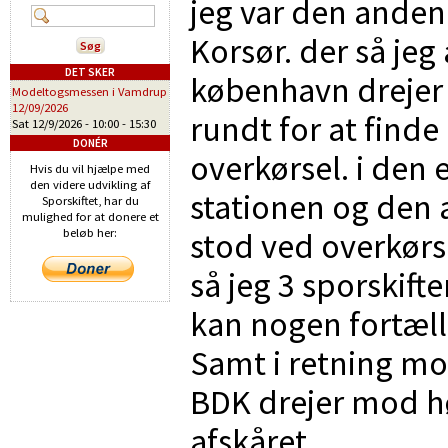
jeg var den anden 
Korsør. der så jeg
DET SKER
københavn drejer e
Modeltogsmessen i Vamdrup
12/09/2026
rundt for at finde
Sat 12/9/2026 -
10:00
-
15:30
DONÉR
overkørsel. i den e
Hvis du vil hjælpe med
den videre udvikling af
stationen og den a
Sporskiftet, har du
mulighed for at donere et
stod ved overkørs
beløb her:
så jeg 3 sporskifte
kan nogen fortæll
Samt i retning mod
BDK drejer mod hø
afskåret.