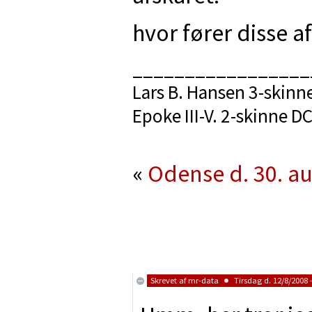
hvor fører disse a
_________________
Lars B. Hansen 3-skinn
Epoke III-V. 2-skinne 
«
Odense d. 30. a
Skrevet af
mr-data
Tirsdag d. 12/8/2008 -