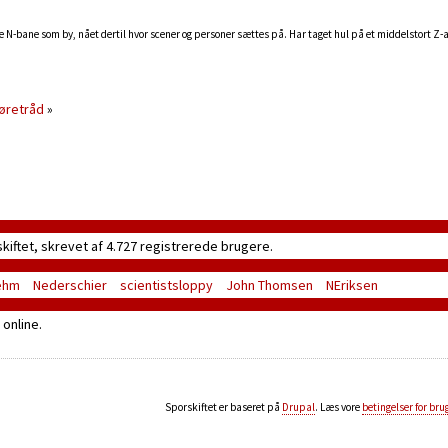
 N-bane som by, nået dertil hvor scener og personer sættes på. Har taget hul på et middelstort Z-
køretråd
»
skiftet, skrevet af 4.727 registrerede brugere.
ehm
Nederschier
scientistsloppy
John Thomsen
NEriksen
online.
Sporskiftet er baseret på
Drupal
. Læs vore
betingelser for bru