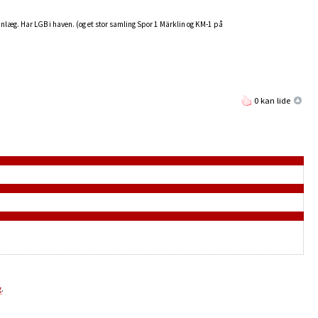
anlæg. Har LGB i haven. (og et stor samling Spor 1 Märklin og KM-1 på
0 kan lide
g
.