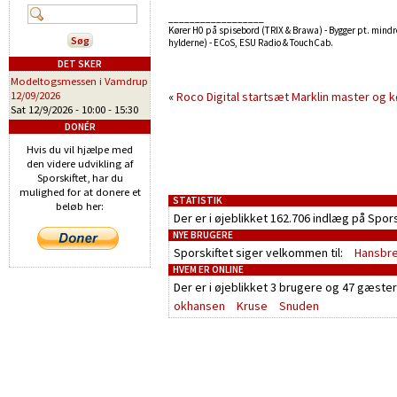
__________________
Kører H0 på spisebord (TRIX & Brawa) - Bygger pt. mindre
hylderne) - ECoS, ESU Radio & TouchCab.
DET SKER
Modeltogsmessen i Vamdrup
12/09/2026
«
Roco Digital startsæt
Marklin master og 
Sat 12/9/2026 -
10:00
-
15:30
DONÉR
Hvis du vil hjælpe med
den videre udvikling af
Sporskiftet, har du
mulighed for at donere et
STATISTIK
beløb her:
Der er i øjeblikket 162.706 indlæg på Spor
NYE BRUGERE
Sporskiftet siger velkommen til:
Hansbr
HVEM ER ONLINE
Der er i øjeblikket
3 brugere
og
47 gæster
okhansen
Kruse
Snuden