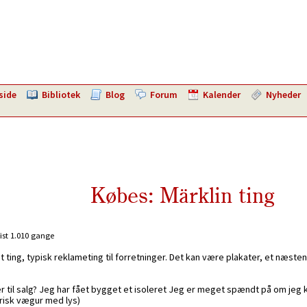
side
Bibliotek
Blog
Forum
Kalender
Nyheder
Købes: Märklin ting
ist 1.010 gange
ting, typisk reklameting til forretninger. Det kan være plakater, et næsten
til salg? Jeg har fået bygget et isoleret Jeg er meget spændt på om jeg k
risk vægur med lys)