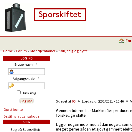
For
Home
»
Forum
»
Modeljernbaner
»
Køb, salg og bytte
LOG IND
Brugernavn:
*
Adgangskode:
*
Husk mig
Skrevet af
00
Lørdag d. 22/1/2011 - 15:46
V
Opret konto
Gennem tiderne har Märklin fået produceret 
forskellige skilte.
Bestil ny adgangskode
SØG
Ligger nogen inde med sådan noget, som er 
meget gerne sådan et sjovt gammelt elekt
Søg på Sporskiftet: